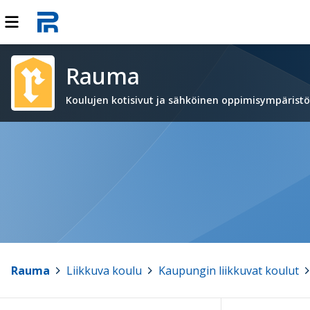
Rauma
Koulujen kotisivut ja sähköinen oppimisympärist
Rauma
>
Liikkuva koulu
>
Kaupungin liikkuvat koulut
>