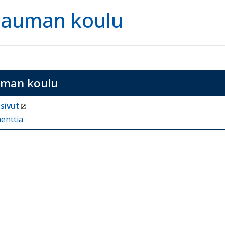
rauman koulu
uman koulu
sivut
enttia