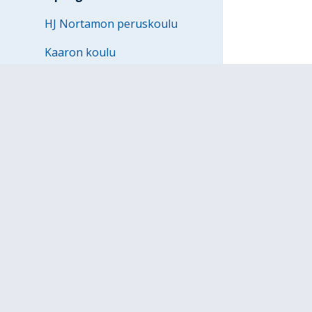
HJ Nortamon peruskoulu
Kaaron koulu
Karin koulu
Kodisjoen koulu
Kodisjoen koulu
Kortelan koulu
Kourujärven koulu
Lapin koulu
Malmin koulu
Merirauman koulu
Nanun koulu