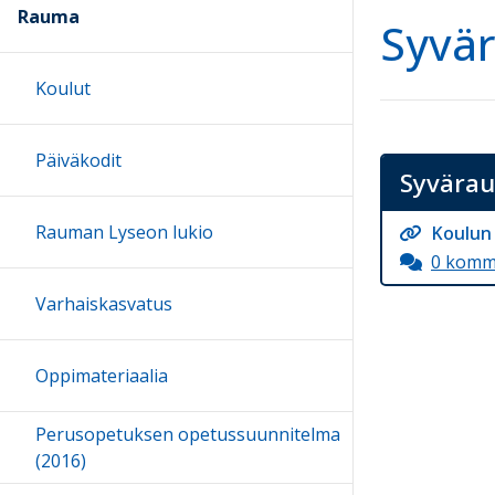
Rauma
Syvä
Koulut
Päiväkodit
Syvära
Rauman Lyseon lukio
Koulun 
0 komm
Varhaiskasvatus
Oppimateriaalia
Perusopetuksen opetussuunnitelma
(2016)