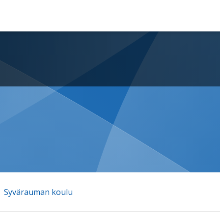
ö
Syvärauman koulu