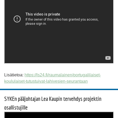
Lisätietoa:
https://ls24.fi/raumalainen/portugalilaiset-
koululaiset-tutustuivat-lahivesien-seurantaan
SYKEn pääjohtajan Lea Kaupin tervehdys projektin
osallistujille