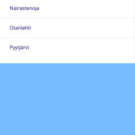
Nairastenoja
Otanlahti
Pyytjärvi
Rahkee ja Pitkäjärvi
Raumanjoki
Repolaoja ja Uimalan lampi
Saharanta