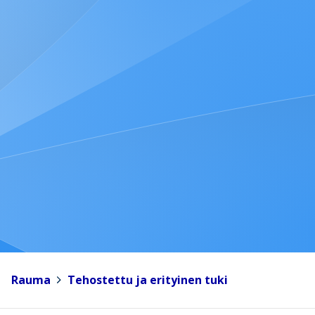
Rauma
>
Tehostettu ja erityinen tuki