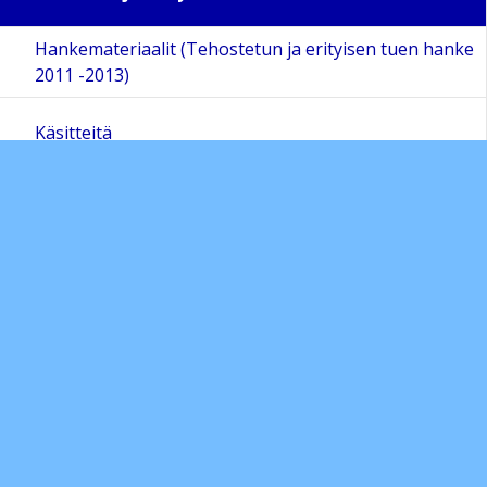
Hankemateriaalit (Tehostetun ja erityisen tuen hanke
2011 -2013)
Käsitteitä
Turvallisuusopas
Wilma ja pedagogiset asiakirjat
Sivukartta
Arviointipohjat
Sivun alkuun