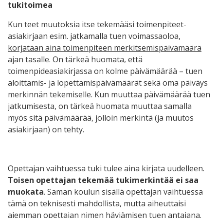
tukitoimea
Kun teet muutoksia itse tekemääsi toimenpiteet-
asiakirjaan esim. jatkamalla tuen voimassaoloa,
korjataan aina toimenpiteen merkitsemispäivämäärä
ajan tasalle
. On tärkeä huomata, että
toimenpideasiakirjassa on kolme päivämäärää – tuen
aloittamis- ja lopettamispäivämäärät sekä oma päiväys
merkinnän tekemiselle. Kun muuttaa päivämäärää tuen
jatkumisesta, on tärkeä huomata muuttaa samalla
myös sitä päivämäärää, jolloin merkintä (ja muutos
asiakirjaan) on tehty.
Opettajan vaihtuessa tuki tulee aina kirjata uudelleen.
Toisen opettajan tekemää tukimerkintää ei saa
muokata
. Saman koulun sisällä opettajan vaihtuessa
tämä on teknisesti mahdollista, mutta aiheuttaisi
aiemman opettajan nimen häviämisen tuen antajana.