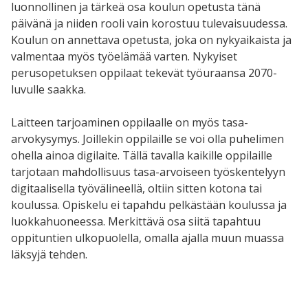
luonnollinen ja tärkeä osa koulun opetusta tänä
päivänä ja niiden rooli vain korostuu tulevaisuudessa.
Koulun on annettava opetusta, joka on nykyaikaista ja
valmentaa myös työelämää varten. Nykyiset
perusopetuksen oppilaat tekevät työuraansa 2070-
luvulle saakka.
Laitteen tarjoaminen oppilaalle on myös tasa-
arvokysymys. Joillekin oppilaille se voi olla puhelimen
ohella ainoa digilaite. Tällä tavalla kaikille oppilaille
tarjotaan mahdollisuus tasa-arvoiseen työskentelyyn
digitaalisella työvälineellä, oltiin sitten kotona tai
koulussa. Opiskelu ei tapahdu pelkästään koulussa ja
luokkahuoneessa. Merkittävä osa siitä tapahtuu
oppituntien ulkopuolella, omalla ajalla muun muassa
läksyjä tehden.