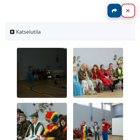
Jaa
Sul
Katselutila