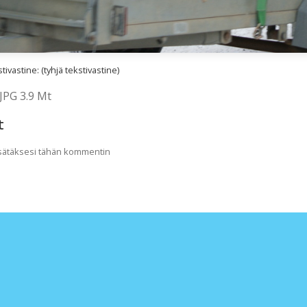
ivastine: (tyhjä tekstivastine)
JPG 3.9 Mt
t
lisätäksesi tähän kommentin