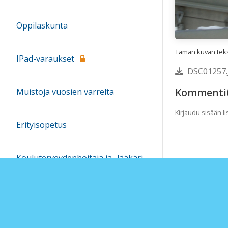
Oppilaskunta
Tämän kuvan tekst
IPad-varaukset
DSC01257.
Kommenti
Muistoja vuosien varrelta
Kirjaudu sisään 
Erityisopetus
Kouluterveydenhoitaja ja -lääkäri