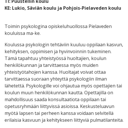
TI: Puustellin koulu
KE: Lukio, Säviän koulu ja Pohjois-Pielaveden koulu
Toimin psykologina opiskeluhuollossa Pielaveden
kouluissa ma-ke.
Koulussa psykologin tehtäviin kuuluu oppilaan kasvun,
kehityksen, oppimisen ja hyvinvoinnin tukeminen.
Tämä tapahtuu yhteistyössä huoltajien, koulun
henkilökunnan ja tarvittaessa myös muiden
yhteistyötahojen kanssa. Huoltajat voivat ottaa
tarvittaessa suoraan yhteyttä psykologiin ilman
lähetettä. Psykologille voi ohjautua myös opettajien tai
koulun muun henkilökunnan kautta. Opettajilla on
mahdollisuus saada konsultaatiota oppilaan tai
opetusryhmään liittyvissä asioissa. Keskusteluavun
myötä lapsen tai perheen kanssa voidaan selvitellä
erilaisia kasvuun ja kehitykseen liittyviä pulmatilanteita.