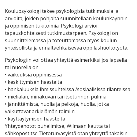
Koulupsykologi tekee psykologisia tutkimuksia ja
arvioita, joiden pohjalta suunnitellaan koulunkäynnin
ja oppimisen tukitoimia. Psykologi arvioi
tapauskohtaisesti tutkimustarpeen. Psykologi on
suunnittelemassa ja toteuttamassa myös koulun
yhteisöllistä ja ennaltaehkäisevää oppilashuoltotyötä.
Psykologiin voi ottaa yhteyttä esimerkiksi jos lapsella
tai nuorella on:
• vaikeuksia oppimisessa
• keskittymisen haasteita
• hankaluuksia ihmissuhteissa /sosiaalisissa tilanteissa
• mielialan, minäkuvan tai itsetunnon pulmia
• jännittämistä, huolia ja pelkoja, huolia, jotka
vaikuttavat arkielämän toimiin.
• käyttäytymisen haasteita
Yhteydenotot puhelimitse, Wilmaan kautta tai
sähköpostitse.Tietoturvasyistä otan yhteyttä takaisin