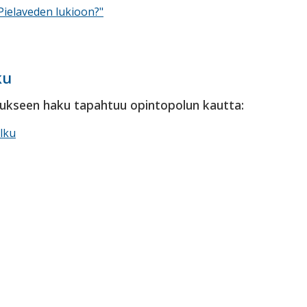
Pielaveden lukioon?"
ku
ukseen haku tapahtuu opintopolun kautta:
lku