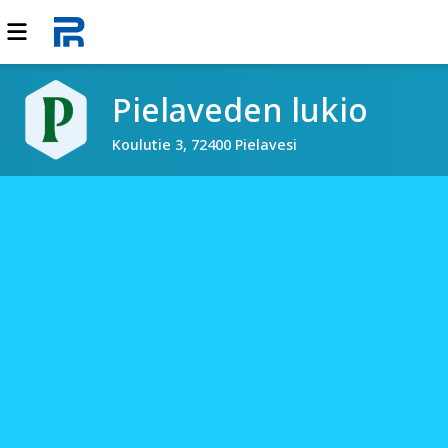
Pielaveden lukio
Koulutie 3, 72400 Pielavesi