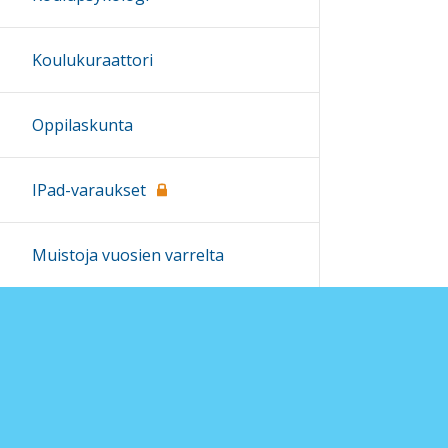
Koulukuraattori
Oppilaskunta
IPad-varaukset
Muistoja vuosien varrelta
Erityisopetus
Kouluterveydenhoitaja ja -lääkäri