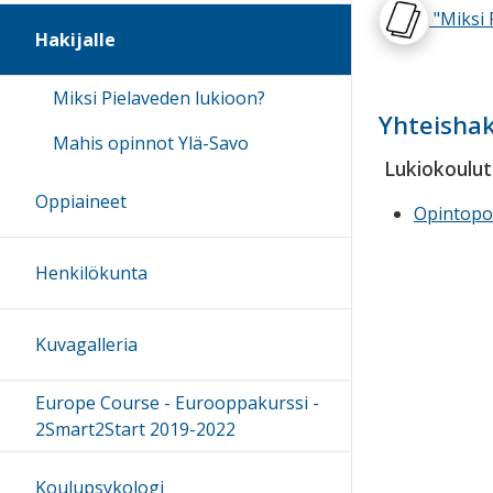
"Miksi 
Hakijalle
Miksi Pielaveden lukioon?
Yhteisha
Mahis opinnot Ylä-Savo
Lukiokoulut
Oppiaineet
Opintopo
Henkilökunta
Kuvagalleria
Europe Course - Eurooppakurssi -
2Smart2Start 2019-2022
Koulupsykologi