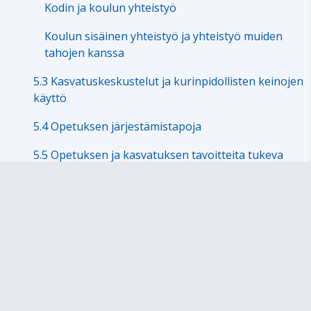
Kodin ja koulun yhteistyö
Koulun sisäinen yhteistyö ja yhteistyö muiden
tahojen kanssa
5.3 Kasvatuskeskustelut ja kurinpidollisten keinojen
käyttö
5.4 Opetuksen järjestämistapoja
5.5 Opetuksen ja kasvatuksen tavoitteita tukeva
muu toiminta
LUKU 6 Oppimisen arviointi
LUKU 7 Oppimisen ja koulunkäynnin tuki
LUKU 8 Opiskeluhuolto