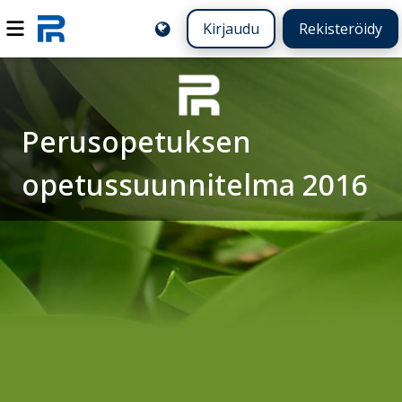
Kirjaudu
Rekisteröidy
Perusopetuksen
opetussuunnitelma 2016