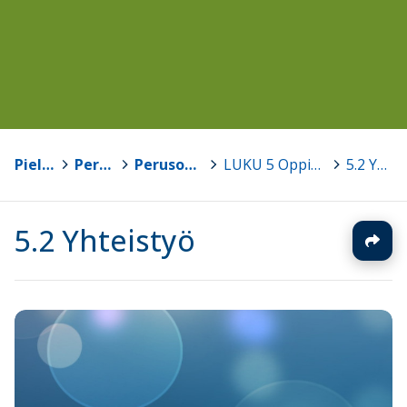
Pielavesi
>
Perusopetus
>
Perusopetuksen opetussuunnitelma 2016
>
LUKU 5 Oppimista ja hyvinvointia edistävä koulutyön järjestäminen
>
5.2 Yhteistyö
5.2 Yhteistyö