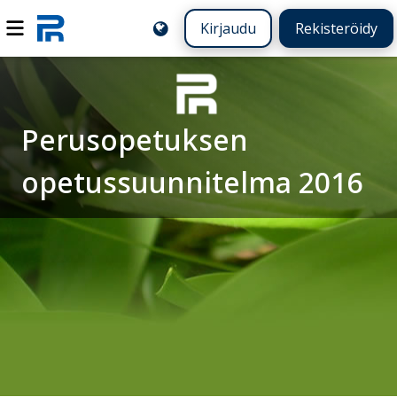
Kirjaudu
Rekisteröidy
Perusopetuksen
opetussuunnitelma 2016