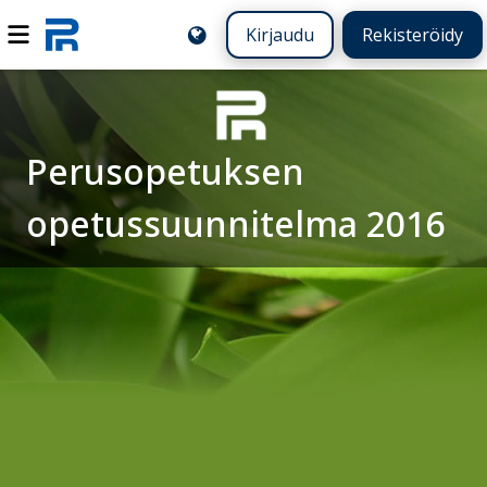
Kirjaudu
Rekisteröidy
Perusopetuksen
opetussuunnitelma 2016