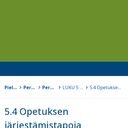
Pielavesi
>
Perusopetus
>
Perusopetuksen opetussuunnitelma 2016
>
LUKU 5 Oppimista ja hyvinvointia edistävä koulutyön järjestäminen
>
5.4 Opetuksen järjestämistapoja
5.4 Opetuksen
järjestämistapoja