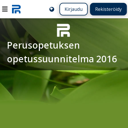
Kirjaudu
Rekisteröidy
Perusopetuksen
opetussuunnitelma 2016