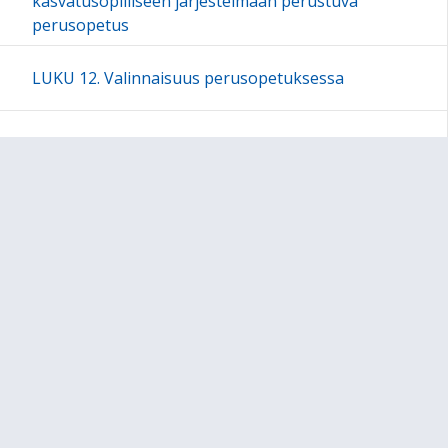
kasvatusopilliseen järjestelmään perustuva
perusopetus
LUKU 12. Valinnaisuus perusopetuksessa
LUKU 13. Vuosiluokat 1-2
LUKU 14. Vuosiluokat 3-6
LUKU 15. Vuosiluokat 7-9
Kulttuurikasvatussuunnitelma
Sivukartta
Arviointipohjat