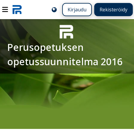
Kirjaudu
Rekisteröidy
Perusopetuksen
opetussuunnitelma 2016