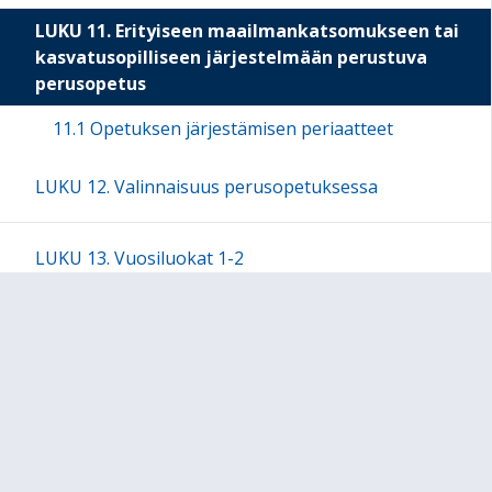
LUKU 11. Erityiseen maailmankatsomukseen tai
kasvatusopilliseen järjestelmään perustuva
perusopetus
11.1 Opetuksen järjestämisen periaatteet
LUKU 12. Valinnaisuus perusopetuksessa
LUKU 13. Vuosiluokat 1-2
LUKU 14. Vuosiluokat 3-6
LUKU 15. Vuosiluokat 7-9
Kulttuurikasvatussuunnitelma