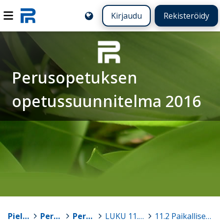
Kirjaudu
Rekisteröidy
Perusopetuksen
opetussuunnitelma 2016
Pielavesi
>
Perusopetus
>
Perusopetuksen opetussuunnitelma 2016
>
LUKU 11. Erityiseen maailmankatsomukseen tai kasvatusopilliseen järjestelmään perustuva perusopetus
>
11.2 Paikallisesti päätettävät asiat