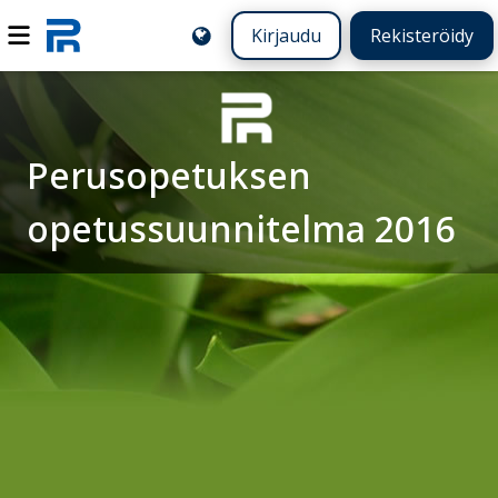
Kirjaudu
Rekisteröidy
Perusopetuksen
opetussuunnitelma 2016