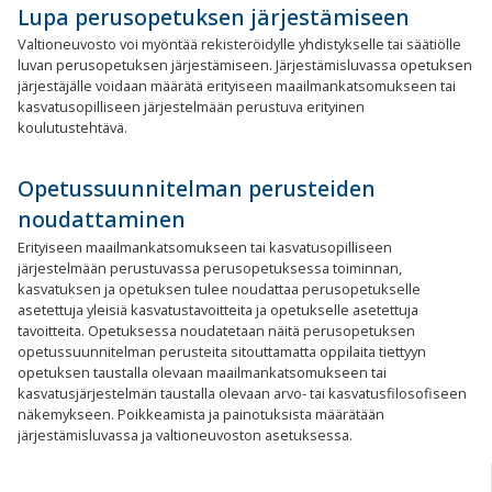
Lupa perusopetuksen järjestämiseen
Valtioneuvosto voi myöntää rekisteröidylle yhdistykselle tai säätiölle
luvan perusopetuksen järjestämiseen. Järjestämisluvassa opetuksen
järjestäjälle voidaan määrätä erityiseen maailmankatsomukseen tai
kasvatusopilliseen järjestelmään perustuva erityinen
koulutustehtävä.
Opetussuunnitelman perusteiden
noudattaminen
Erityiseen maailmankatsomukseen tai kasvatusopilliseen
järjestelmään perustuvassa perusopetuksessa toiminnan,
kasvatuksen ja opetuksen tulee noudattaa perusopetukselle
asetettuja yleisiä kasvatustavoitteita ja opetukselle asetettuja
tavoitteita. Opetuksessa noudatetaan näitä perusopetuksen
opetussuunnitelman perusteita sitouttamatta oppilaita tiettyyn
opetuksen taustalla olevaan maailmankatsomukseen tai
kasvatusjärjestelmän taustalla olevaan arvo- tai kasvatusfilosofiseen
näkemykseen. Poikkeamista ja painotuksista määrätään
järjestämisluvassa ja valtioneuvoston asetuksessa.