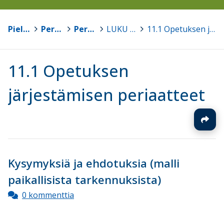
Pielavesi
>
Perusopetus
>
Perusopetuksen opetussuunnitelma 2016
>
LUKU 11. Erityiseen maailmankatsomukseen tai kasvatusopilliseen järjestelmään perustuva perusopetus
>
11.1 Opetuksen järjestämisen periaatteet
11.1 Opetuksen
järjestämisen periaatteet
Kysymyksiä ja ehdotuksia (malli
paikallisista tarkennuksista)
0 kommenttia