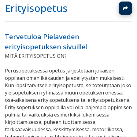
Erityisopetus
Tervetuloa Pielaveden
erityisopetuksen sivuille!
MITÄ ERITYISOPETUS ON?
Perusopetuksessa opetus järjestetään jokaisen
oppilaan oman ikäkauden ja edellytysten mukaisesti.
Kun lapsi tarvitsee erityisopetusta, se toteutetaan joko
yleisopetuksen ryhmässä muun opetuksen ohessa,
osa-aikaisena erityisopetuksena tai erityisopetuksena.
Erityisopetuksen oppilailla voi olla laajempia oppimisen
pulmia tai vaikeuksia esimerkiksi lukemisessa,
kirjoittamisessa, puheen tuottamisessa,
tarkkaavaisuudessa, keskittymisessä, motoriikassa,
hahmottamisessa, aistitoiminnoissa tai sosiaalisessa