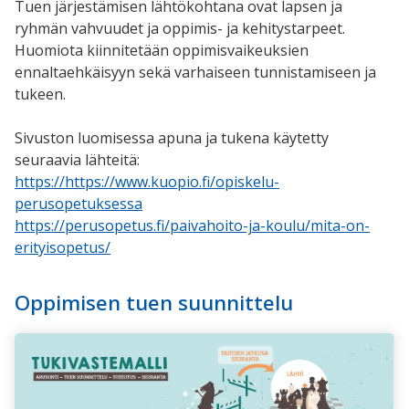
Tuen järjestämisen lähtökohtana ovat lapsen ja
ryhmän vahvuudet ja oppimis- ja kehitystarpeet.
Huomiota kiinnitetään oppimisvaikeuksien
ennaltaehkäisyyn sekä varhaiseen tunnistamiseen ja
tukeen.
Sivuston luomisessa apuna ja tukena käytetty
seuraavia lähteitä:
https://
https://www.kuopio.fi/opiskelu-
perusopetuksessa
https://perusopetus.fi/paivahoito-ja-koulu/mita-on-
erityisopetus/
Oppimisen tuen suunnittelu