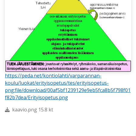
https://peda.net/kontiolahti/varparannan-
koulu/luokat/erityisopetus/tes/erityisopetus-
png:file/download/00af5bf1239129e9eb5fca8b5f798f01
f82b7dea/Erityisopetus.png
kaavio.png 15.8 kt