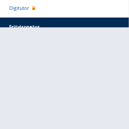
Digitutor
Erityisopetus
Tehostettu tuki
Erityinen tuki
Osa-aikainen erityisopetus
Puheopetus
Oppilashuolto
Erityisopettajien yhteystiedot
Kolmiportaisen tuen käsikirja
Lomakkeita