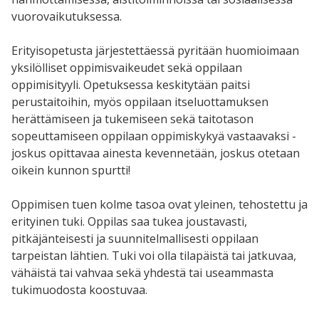
vuorovaikutuksessa.
Erityisopetusta järjestettäessä pyritään huomioimaan
yksilölliset oppimisvaikeudet sekä oppilaan
oppimisityyli. Opetuksessa keskitytään paitsi
perustaitoihin, myös oppilaan itseluottamuksen
herättämiseen ja tukemiseen sekä taitotason
sopeuttamiseen oppilaan oppimiskykyä vastaavaksi -
joskus opittavaa ainesta kevennetään, joskus otetaan
oikein kunnon spurtti!
Oppimisen tuen kolme tasoa ovat yleinen, tehostettu ja
erityinen tuki. Oppilas saa tukea joustavasti,
pitkäjänteisesti ja suunnitelmallisesti oppilaan
tarpeistan lähtien. Tuki voi olla tilapäistä tai jatkuvaa,
vähäistä tai vahvaa sekä yhdestä tai useammasta
tukimuodosta koostuvaa.