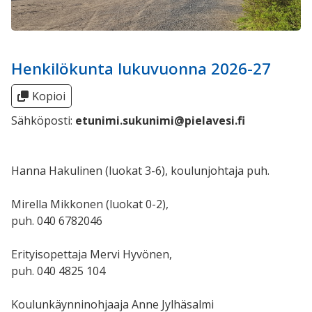
Henkilökunta lukuvuonna 2026-27
Kopioi
Sähköposti:
etunimi.sukunimi@pielavesi.fi
Hanna Hakulinen (luokat 3-6), koulunjohtaja puh.
Mirella Mikkonen (luokat 0-2),
puh. 040 6782046
Erityisopettaja Mervi Hyvönen,
puh. 040 4825 104
Koulunkäynninohjaaja Anne Jylhäsalmi