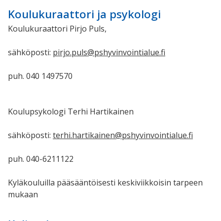
Koulukuraattori ja psykologi
Koulukuraattori Pirjo Puls,
sähköposti:
pirjo.puls@pshyvinvointialue.fi
puh. 040 1497570
Koulupsykologi Terhi Hartikainen
sähköposti:
terhi.hartikainen@pshyvinvointialue.fi
puh. 040-6211122
Kyläkouluilla pääsääntöisesti keskiviikkoisin tarpeen
mukaan