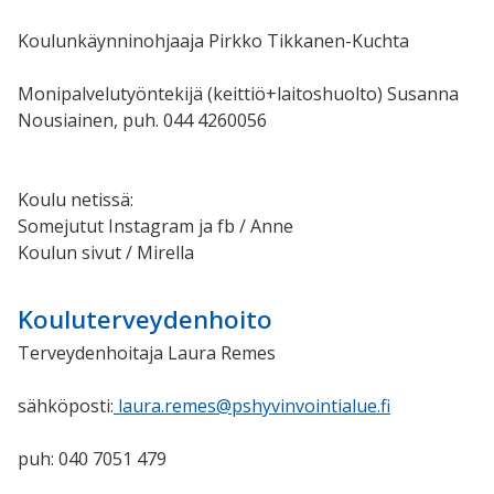
Koulunkäynninohjaaja Pirkko Tikkanen-Kuchta
Monipalvelutyöntekijä (keittiö+laitoshuolto) Susanna
Nousiainen, puh. 044 4260056
Koulu netissä:
Somejutut Instagram ja fb / Anne
Koulun sivut / Mirella
Kouluterveydenhoito
Terveydenhoitaja Laura Remes
sähköposti:
laura.remes@pshyvinvointialue.fi
puh: 040 7051 479