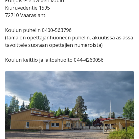
Pohjois-Pielaveden koulu
Kiuruvedentie 1595
72710 Vaaraslahti
Koulun puhelin 0400-563796
(tämä on opettajanhuoneen puhelin, akuutissa asiassa
tavoittele suoraan opettajien numeroista)
Koulun keittiö ja laitoshuolto 044-4260056