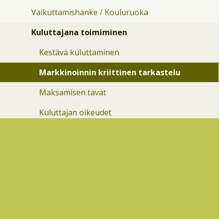
Vaikuttamishanke / Kouluruoka
Kuluttajana toimiminen
Kestävä kuluttaminen
Markkinoinnin kriittinen tarkastelu
Maksamisen tavat
Kuluttajan oikeudet
Vaikuttamishanke/vaalit
Käyttäytymisen ja toiminnanohjauksen taidon
portaat
Talvipörssi
Yhteiskuntaoppi