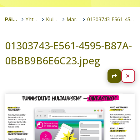
Päivi Liimatainen
>
Yhteiskuntaoppi
>
Kuluttajana toimiminen
>
Markkinoinnin kriittinen tarkastelu
>
01303743-E561-4595-B87A-0BBB9B6E6C23.jpeg
01303743-E561-4595-B87A-
0BBB9B6E6C23.jpeg
Jaa
Sul