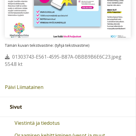
Tämän kuvan tekstivastine: (tyhjä tekstivastine)
01303743-E561-4595-B87A-0BBB9B6E6C23.jpeg
554.8 kt
Päivi Liimatainen
Sivut
Viestintä ja tiedotus
Osaamisen kehittäminen (vesot ja muut