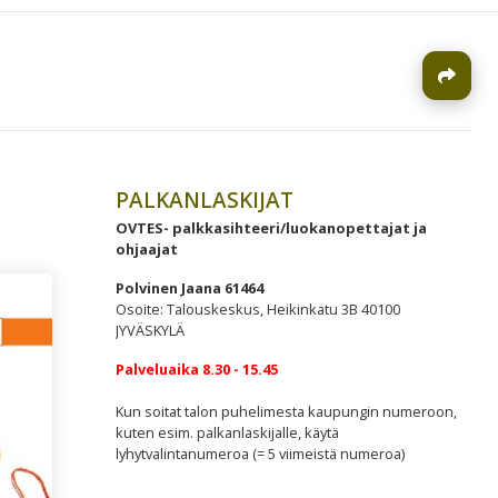
J
PALKANLASKIJAT
OVTES- palkkasihteeri/luokanopettajat ja
ohjaajat
Polvinen Jaana 61464
Osoite: Talouskeskus, Heikinkatu 3B 40100
JYVÄSKYLÄ
Palveluaika 8.30 - 15.45
Kun soitat talon puhelimesta kaupungin numeroon,
kuten esim. palkanlaskijalle, käytä
lyhytvalintanumeroa (= 5 viimeistä numeroa)