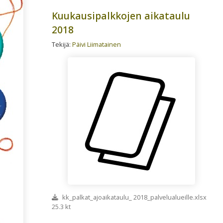
Kuukausipalkkojen aikataulu
2018
Tekijä:
Päivi Liimatainen
kk_palkat_ajoaikataulu_ 2018_palvelualueille.xlsx
25.3 kt