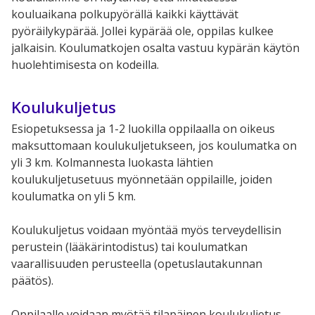
kouluaikana polkupyörällä kaikki käyttävät
pyöräilykypärää. Jollei kypärää ole, oppilas kulkee
jalkaisin. Koulumatkojen osalta vastuu kypärän käytön
huolehtimisesta on kodeilla.
Koulukuljetus
Esiopetuksessa ja 1-2 luokilla oppilaalla on oikeus
maksuttomaan koulukuljetukseen, jos koulumatka on
yli 3 km. Kolmannesta luokasta lähtien
koulukuljetusetuus myönnetään oppilaille, joiden
koulumatka on yli 5 km.
Koulukuljetus voidaan myöntää myös terveydellisin
perustein (lääkärintodistus) tai koulumatkan
vaarallisuuden perusteella (opetuslautakunnan
päätös).
Oppilaalle voidaan myötää tilapäinen koulukuljetus