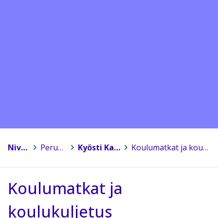
Nivala
>
Perusopetus
>
Kyösti Kallion koulu
>
Koulumatkat ja koulukuljetus
Koulumatkat ja
koulukuljetus