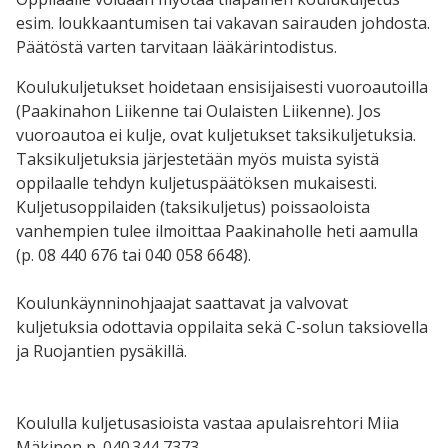
esim. loukkaantumisen tai vakavan sairauden johdosta.
Päätöstä varten tarvitaan lääkärintodistus.
Koulukuljetukset hoidetaan ensisijaisesti vuoroautoilla
(Paakinahon Liikenne tai Oulaisten Liikenne). Jos
vuoroautoa ei kulje, ovat kuljetukset taksikuljetuksia.
Taksikuljetuksia järjestetään myös muista syistä
oppilaalle tehdyn kuljetuspäätöksen mukaisesti.
Kuljetusoppilaiden (taksikuljetus) poissaoloista
vanhempien tulee ilmoittaa Paakinaholle heti aamulla
(p. 08 440 676 tai 040 058 6648).
Koulunkäynninohjaajat saattavat ja valvovat
kuljetuksia odottavia oppilaita sekä C-solun taksiovella
ja Ruojantien pysäkillä.
Koululla kuljetusasioista vastaa apulaisrehtori Miia
Mäkinen p. 040 344 7373.