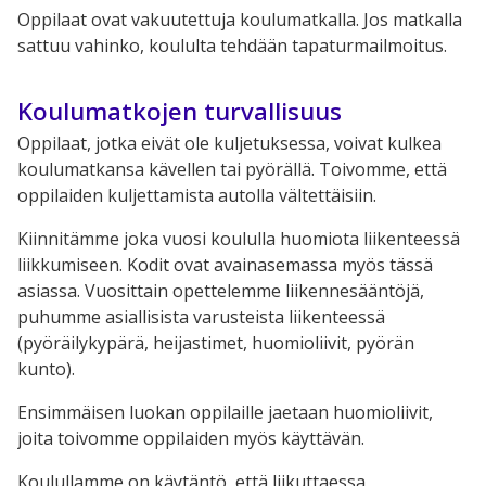
Oppilaat ovat vakuutettuja koulumatkalla. Jos matkalla
sattuu vahinko, koululta tehdään tapaturmailmoitus.
Koulumatkojen turvallisuus
Oppilaat, jotka eivät ole kuljetuksessa, voivat kulkea
koulumatkansa kävellen tai pyörällä. Toivomme, että
oppilaiden kuljettamista autolla vältettäisiin.
Kiinnitämme joka vuosi koululla huomiota liikenteessä
liikkumiseen. Kodit ovat avainasemassa myös tässä
asiassa. Vuosittain opettelemme liikennesääntöjä,
puhumme asiallisista varusteista liikenteessä
(pyöräilykypärä, heijastimet, huomioliivit, pyörän
kunto).
Ensimmäisen luokan oppilaille jaetaan huomioliivit,
joita toivomme oppilaiden myös käyttävän.
Koulullamme on käytäntö, että liikuttaessa