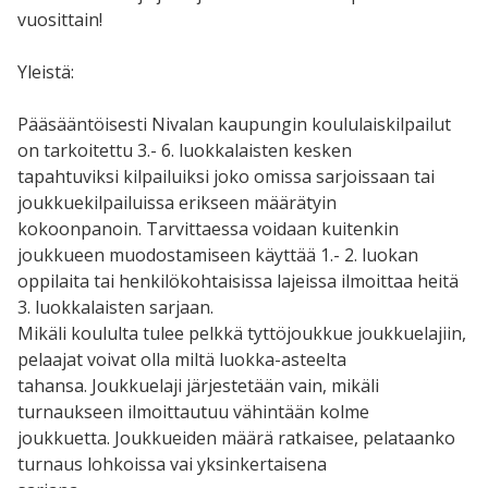
vuosittain!
Yleistä:
Pääsääntöisesti Nivalan kaupungin koululaiskilpailut
on tarkoitettu 3.- 6. luokkalaisten kesken
tapahtuviksi kilpailuiksi joko omissa sarjoissaan tai
joukkuekilpailuissa erikseen määrätyin
kokoonpanoin. Tarvittaessa voidaan kuitenkin
joukkueen muodostamiseen käyttää 1.- 2. luokan
oppilaita tai henkilökohtaisissa lajeissa ilmoittaa heitä
3. luokkalaisten sarjaan.
Mikäli koululta tulee pelkkä tyttöjoukkue joukkuelajiin,
pelaajat voivat olla miltä luokka-asteelta
tahansa. Joukkuelaji järjestetään vain, mikäli
turnaukseen ilmoittautuu vähintään kolme
joukkuetta. Joukkueiden määrä ratkaisee, pelataanko
turnaus lohkoissa vai yksinkertaisena