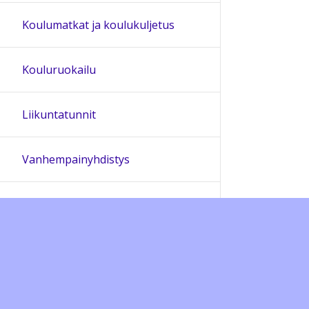
Koulumatkat ja koulukuljetus
Kouluruokailu
Liikuntatunnit
Vanhempainyhdistys
Lapset puheeksi
Ohjeet
Lähetä palautetta Peda.net-y