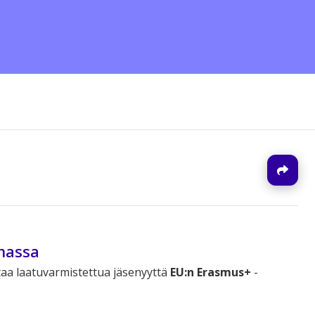
J
massa
taa laatuvarmistettua jäsenyyttä
EU:n Erasmus+
-