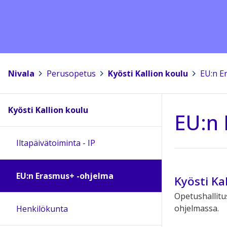
Nivala
>
Perusopetus
>
Kyösti Kallion koulu
>
EU:n E
Kyösti Kallion koulu
EU:n 
Iltapäivätoiminta - IP
EU:n Erasmus+ -ohjelma
Kyösti Ka
Opetushallitu
ohjelmassa.
Henkilökunta