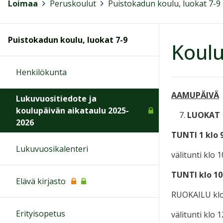
Loimaa
>
Peruskoulut
>
Puistokadun koulu, luokat 7-9
Puistokadun koulu, luokat 7-9
Koulu
Henkilökunta
AAMUPÄIVÄ
Lukuvuositiedote ja
koulupäivän aikataulu 2025-
LUOKAT
2026
TUNTI 1
klo 9
Lukuvuosikalenteri
välitunti klo 
TUNTI
klo 10
Elävä kirjasto
RUOKAILU klo 
Erityisopetus
välitunti klo 