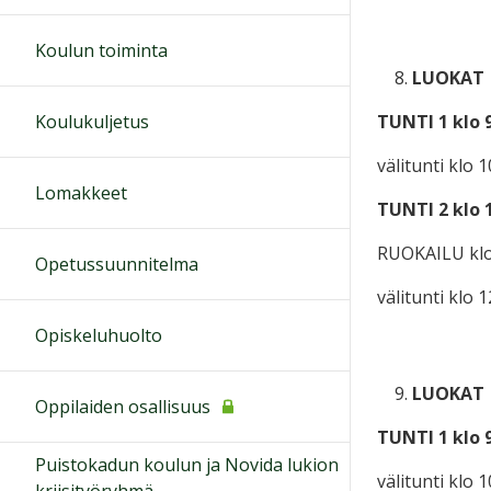
Koulun toiminta
LUOKAT
Koulukuljetus
TUNTI 1
klo 9
välitunti klo 
Lomakkeet
TUNTI 2
klo 1
RUOKAILU klo 
Opetussuunnitelma
välitunti klo 
Opiskeluhuolto
LUOKAT
Oppilaiden osallisuus
TUNTI 1
klo 
Puistokadun koulun ja Novida lukion
välitunti klo 
kriisityöryhmä