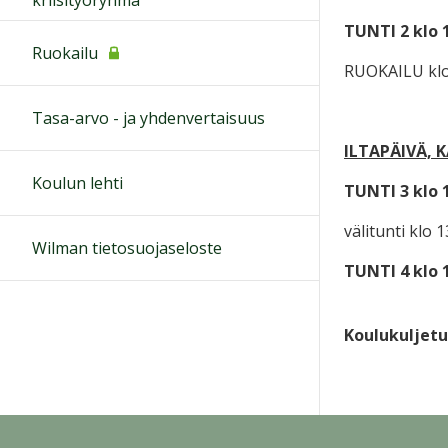
TUNTI 2
klo 1
Ruokailu
RUOKAILU klo 
Tasa-arvo - ja yhdenvertaisuus
ILTAPÄIVÄ, 
Koulun lehti
TUNTI 3
klo 1
välitunti klo 
Wilman tietosuojaseloste
TUNTI 4
klo 
Koulukuljetuk