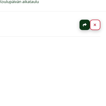
Koulupäivän aikataulu
Jaa
Sulj