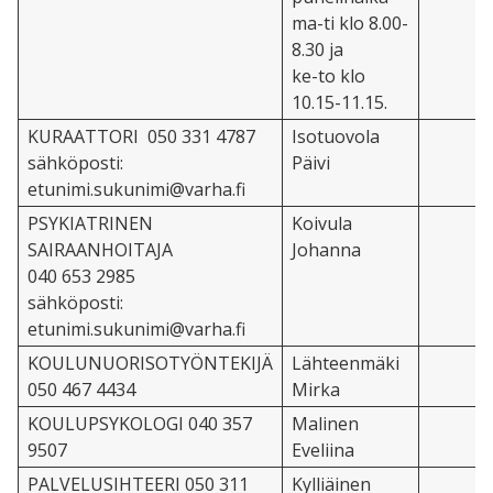
ma-ti klo 8
.00-
8.30 ja
ke-to klo
10.15-11.15.
KURAATTORI 050 331 4787
Isotuovola
sähköposti:
Päivi
etunimi.sukunimi@varha.fi
PSYKIATRINEN
Koivula
SAIRAANHOITAJA
Johanna
040 653 2985
sähköposti:
etunimi.sukunimi@varha.fi
KOULUNUORISOTYÖNTEKIJÄ
Lähteenmäki
050 467 4434
Mirka
KOULUPSYKOLOGI
040 357
Malinen
9507
Eveliina
PALVELUSIHTEERI 050 311
Kylliäinen