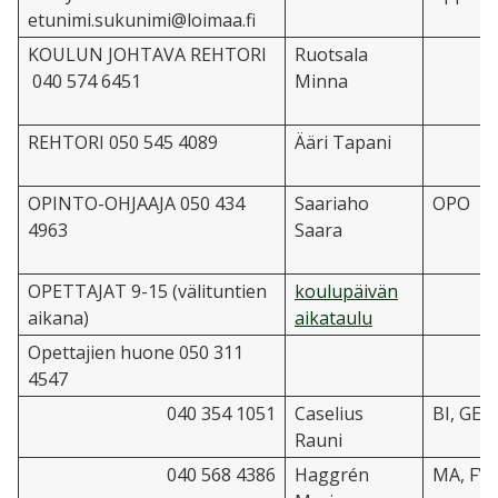
etunimi.sukunimi@loimaa.fi
KOULUN JOHTAVA REHTORI
Ruotsala
040 574 6451
Minna
REHTORI 050 545 4089
Ääri Tapani
OPINTO-OHJAAJA 050 434
Saariaho
OPO
4963
Saara
OPETTAJAT 9-15 (välituntien
koulupäivän
aikana)
aikataulu
Opettajien huone 050 311
4547
040 354 1051
Caselius
BI, GE
Rauni
040 568 4386
Haggrén
MA, FY,