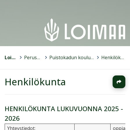
Loimaa
>
Peruskoulut
>
Puistokadun koulu, luokat 7-9
>
Henkilökunta
Henkilökunta
HENKILÖKUNTA LUKUVUONNA 2025 -
2026
Yhteystiedot:
oppiain