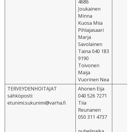
4686
Joukainen
Minna
Kuosa Miia
Pihlajasaari
Marja
Savolainen
Taina
040 183
9190
Toivonen
Maija
Vuorinen Nea
TERVEYDENHOITAJAT
Ahonen Eija
sähköposti:
040 526 7271
etunimi.sukunimi@varha.fi
Tiia
Reunanen
050 311 4737
puhelinaika