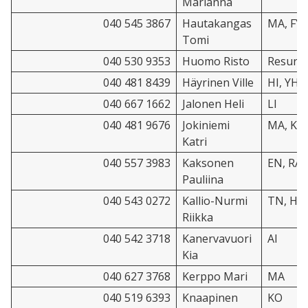
Marianna
040 545 3867
Hautakangas
MA, FY,
Tomi
040 530 9353
Huomo Risto
Resurss
040 481 8439
Häyrinen Ville
HI, YH
040 667 1662
Jalonen Heli
LI
040 481 9676
Jokiniemi
MA, KE,
Katri
040 557 3983
Kaksonen
EN, RA
Pauliina
040 543 0272
Kallio-Nurmi
TN, HI,
Riikka
040 542 3718
Kanervavuori
AI
Kia
040 627 3768
Kerppo Mari
MA
040 519 6393
Knaapinen
KO