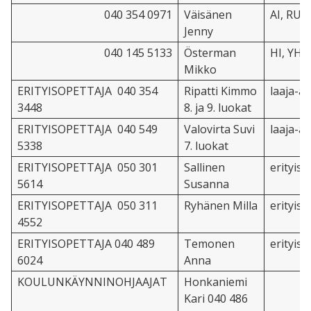
040 354 0971
Väisänen
AI, RU
Jenny
040 145 5133
Österman
HI, YH
Mikko
ERITYISOPETTAJA 040 354
Ripatti Kimmo
laaja-a
3448
8. ja 9. luokat
ERITYISOPETTAJA 040 549
Valovirta Suvi
laaja-a
5338
7. luokat
ERITYISOPETTAJA 050 301
Sallinen
erityis
5614
Susanna
ERITYISOPETTAJA 050 311
Ryhänen Milla
erityis
4552
ERITYISOPETTAJA 040 489
Temonen
erityis
6024
Anna
KOULUNKÄYNNINOHJAAJAT
Honkaniemi
Kari 040 486