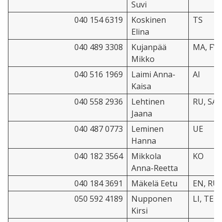
Suvi
040 154 6319
Koskinen
TS
Elina
040 489 3308
Kujanpää
MA, FY,
Mikko
040 516 1969
Laimi Anna-
AI
Kaisa
040 558 2936
Lehtinen
RU, SA
Jaana
040 487 0773
Leminen
UE
Hanna
040 182 3564
Mikkola
KO
Anna-Reetta
040 184 3691
Mäkelä Eetu
EN, RU
050 592 4189
Nupponen
LI, TE
Kirsi