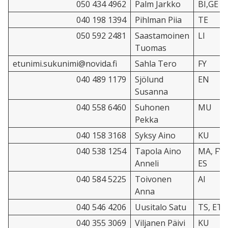
050 434 4962
Palm Jarkko
BI,GE
040 198 1394
Pihlman Piia
TE
050 592 2481
Saastamoinen
LI
Tuomas
etunimi.sukunimi@novida.fi
Sahla Tero
FY
040 489 1179
Sjölund
EN
Susanna
040 558 6460
Suhonen
MU
Pekka
040 158 3168
Syksy Aino
KU
040 538 1254
Tapola Aino
MA, FY 
Anneli
ES
040 584 5225
Toivonen
AI
Anna
040 546 4206
Uusitalo Satu
TS, ET
040 355 3069
Viljanen Päivi
KU