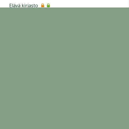
Elävä kirjasto
Erityisopetus
Koulun toiminta
Koulukuljetus
Lomakkeet
Opetussuunnitelma
Opiskeluhuolto