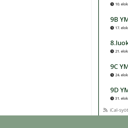
10. elo
9B Y
17. elo
8.luo
21. elo
9C Y
24. elo
9D Y
31. elo
iCal-syö