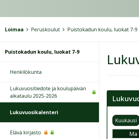
Loimaa
>
Peruskoulut
>
Puistokadun koulu, luokat 7-9
Puistokadun koulu, luokat 7-9
Lukuv
Henkilökunta
Lukuvuositiedote ja koulupäivän
aikataulu 2025-2026
Lukuvuo
Lukuvuosikalenteri
Kuukausi
Elävä kirjasto
Ma
M