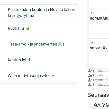
Puistokadun koulun ja Novida lukion
35
Viikko 35
kriisityöryhmä
24 Augus
9C YMPÄR
Ruokailu
36
Viikko 36
Tasa-arvo - ja yhdenvertaisuus
31 Augus
9D YMPÄR
Koulun lehti
Ilmoittaut
Wilman tietosuojaseloste
Ilmoittau
Ilmoittaut
Ilmoittaut
Seuraa
9A Y