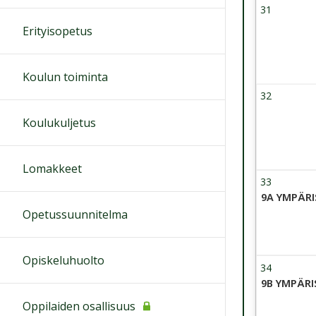
31
Viikko 31
27 July 2
Erityisopetus
Koulun toiminta
32
Viikko 32
3 August
Koulukuljetus
Lomakkeet
33
Viikko 33
10 Augus
9A YMPÄR
Opetussuunnitelma
Opiskeluhuolto
34
Viikko 34
17 Augus
9B YMPÄR
Oppilaiden osallisuus