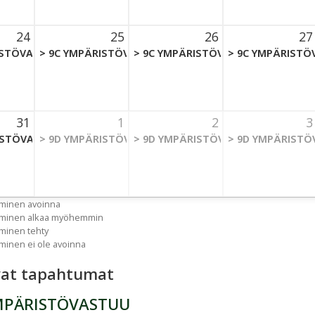
24
25
26
27
t 2026 Thursday
ISTÖVASTUU
25 August 2026 Thursday
>
9C YMPÄRISTÖVASTUU
26 August 2026 Thursday
>
9C YMPÄRISTÖVASTUU
27 August 202
>
9C YMPÄRISTÖ
31
1
2
3
t 2026 Thursday
ISTÖVASTUU
1 September 2026 Thursday
>
9D YMPÄRISTÖVASTUU
2 September 2026 Thursday
>
9D YMPÄRISTÖVASTUU
3 September 2
>
9D YMPÄRISTÖ
uminen avoinna
tuminen alkaa myöhemmin
uminen tehty
uminen ei ole avoinna
vat tapahtumat
MPÄRISTÖVASTUU