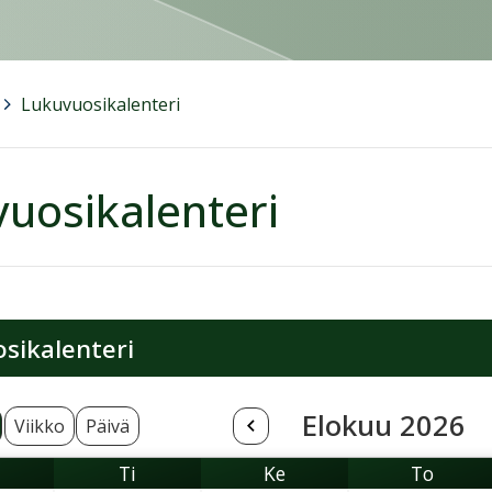
>
Lukuvuosikalenteri
uosikalenteri
sikalenteri
Elokuu 2026
Viikko
Päivä
Ti
Ke
To
aanantai
Tiistai
Keskiviikko
Torstai