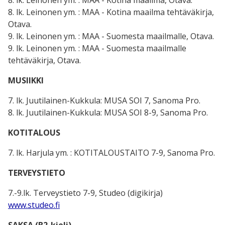
8. lk. Leinonen ym. : MAA - Kotina maailma tehtäväkirja,
Otava.
9. lk. Leinonen ym. : MAA - Suomesta maailmalle, Otava.
9. lk. Leinonen ym. : MAA - Suomesta maailmalle
tehtäväkirja, Otava.
MUSIIKKI
7. lk. Juutilainen-Kukkula: MUSA SOI 7,
Sanoma Pro
.
8. lk. Juutilainen-Kukkula: MUSA SOI 8-9, Sanoma Pro.
KOTITALOUS
7. lk.
Harjula
ym. :
KOTITALOUSTAITO 7-9, Sanoma Pro
.
TERVEYSTIETO
7.-9.lk. Terveystieto 7-9, Studeo (digikirja)
www.studeo.fi
SAKSA (B2-kieli)