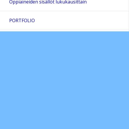
Oppiaineiden sisällöt lukukausittain
PORTFOLIO
Päättöarvioinnin kriteerit
Poissaoloihin puuttumisen suunnitelma
Käyttäytymisen ja työskentelyn arviointi
Sivun alkuun