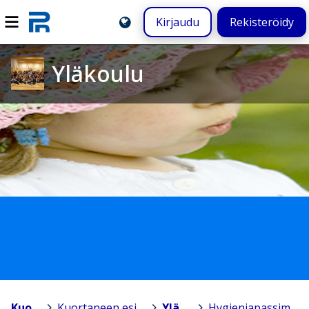
Kirjaudu
Rekisteröidy
Yläkoulu
Kuortane
>
Kuortaneen esi- ja perusopetus
>
Yläkoulu
>
Hygieniapassimateriaali