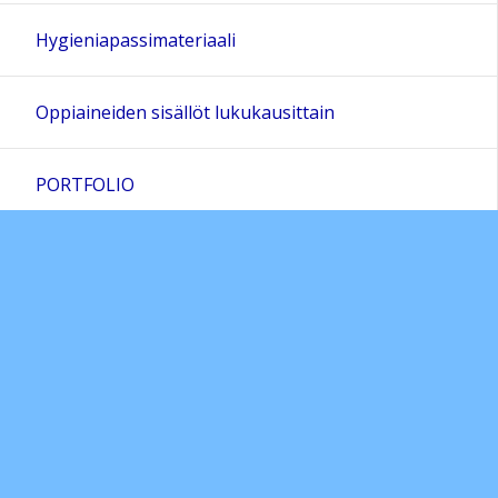
Hygieniapassimateriaali
Oppiaineiden sisällöt lukukausittain
PORTFOLIO
Päättöarvioinnin kriteerit
Poissaoloihin puuttumisen suunnitelma
Käyttäytymisen ja työskentelyn arviointi