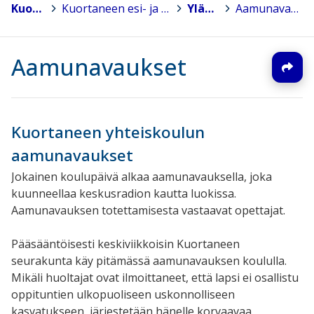
Kuortane
>
Kuortaneen esi- ja perusopetus
>
Yläkoulu
>
Aamunavaukset
Aamunavaukset
Kuortaneen yhteiskoulun
aamunavaukset
Jokainen koulupäivä alkaa aamunavauksella, joka
kuunneellaa keskusradion kautta luokissa.
Aamunavauksen totettamisesta vastaavat opettajat.
Pääsääntöisesti keskiviikkoisin Kuortaneen
seurakunta käy pitämässä aamunavauksen koululla.
Mikäli huoltajat ovat ilmoittaneet, että lapsi ei osallistu
oppituntien ulkopuoliseen uskonnolliseen
kasvatukseen, järjestetään hänelle korvaavaa