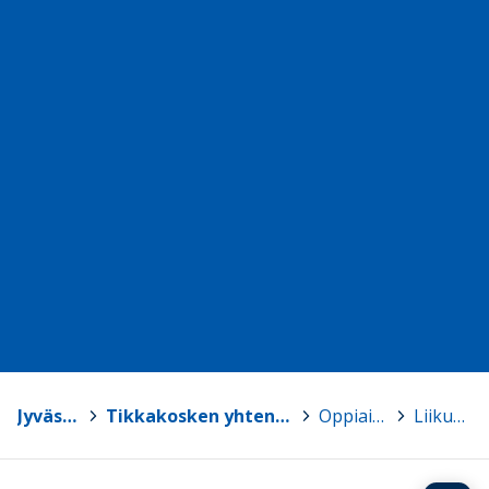
Jyväskylä
>
Tikkakosken yhtenäiskoulu
>
Oppiaineet
>
Liikunta