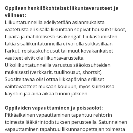
Oppilaan henkilökohtaiset liikuntavarusteet ja
välineet:
Liikuntatunneilla edellytetään asianmukaista
vaatetusta eli sisällä liikuntaan sopivat housut/trikoot,
t-paita ja mahdollisesti sisäkengät. Liukastumisten
takia sisäliikuntatunneilla ei voi olla sukkasillaan.
Farkut, reisitaskuhousut tai muut kovakankaiset
vaatteet eivät ole liikuntavarusteita.
Ulkoliikuntatunneilla varustus sääolosuhteiden
mukaisesti (verkkarit, tuulihousut, shortsit).
Suositeltavaa olisi ottaa liikkapäivinä erilliset
vaihtovaatteet mukaan kouluun, myös suihkussa
käyntiin jää aina aikaa tunnin jälkeen.
Oppilaiden vapauttaminen ja poissaolot:
Pitkäaikainen vapauttaminen tapahtuu rehtorin
toimesta lääkärintodistuksen perusteella. Satunnainen
vapauttaminen tapahtuu liikunnanopettajan toimesta