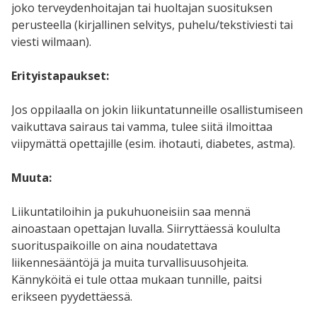
joko terveydenhoitajan tai huoltajan suosituksen
perusteella (kirjallinen selvitys, puhelu/tekstiviesti tai
viesti wilmaan).
Erityistapaukset:
Jos oppilaalla on jokin liikuntatunneille osallistumiseen
vaikuttava sairaus tai vamma, tulee siitä ilmoittaa
viipymättä opettajille (esim. ihotauti, diabetes, astma).
Muuta:
Liikuntatiloihin ja pukuhuoneisiin saa mennä
ainoastaan opettajan luvalla. Siirryttäessä koululta
suorituspaikoille on aina noudatettava
liikennesääntöjä ja muita turvallisuusohjeita.
Kännyköitä ei tule ottaa mukaan tunnille, paitsi
erikseen pyydettäessä.