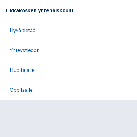
Tikkakosken yhtenäiskoulu
Hyvä tietää
Yhteystiedot
Huoltajalle
Oppilaalle
Järjestyssäännöt ja välituntialueet
JOPO