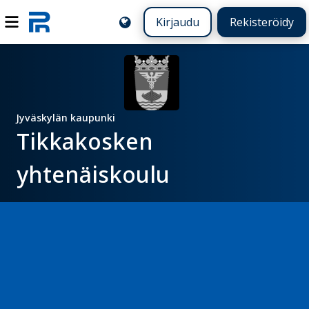
Kirjaudu
Rekisteröidy
Jyväskylän kaupunki
Tikkakosken
yhtenäiskoulu