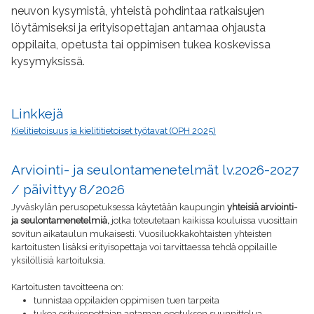
neuvon kysymistä, yhteistä pohdintaa ratkaisujen
löytämiseksi ja erityisopettajan antamaa ohjausta
oppilaita, opetusta tai oppimisen tukea koskevissa
kysymyksissä.
Linkkejä
Kielitietoisuus ja kielititietoiset työtavat (OPH 2025)
Arviointi- ja seulontamenetelmät lv.2026-2027
/ päivittyy 8/2026
Jyväskylän perusopetuksessa käytetään kaupungin
yhteisiä arviointi-
ja seulontamenetelmiä,
jotka toteutetaan kaikissa kouluissa vuosittain
sovitun aikataulun mukaisesti. Vuosiluokkakohtaisten yhteisten
kartoitusten lisäksi erityisopettaja voi tarvittaessa tehdä oppilaille
yksilöllisiä kartoituksia.
Kartoitusten tavoitteena on:
tunnistaa oppilaiden oppimisen tuen tarpeita
tukea erityisopettajan antaman opetuksen suunnittelua