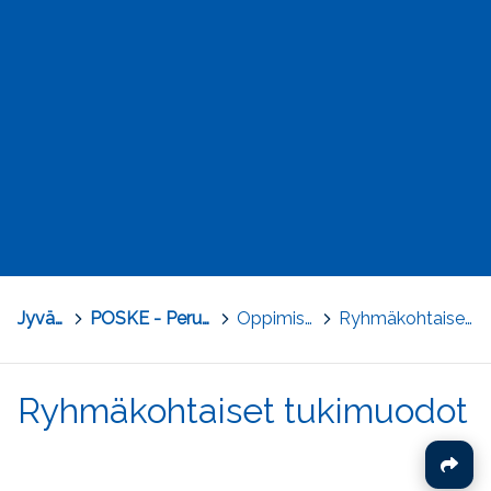
Jyväskylä
>
POSKE - Perusopetuksen osaamisen kehittäminen
>
Oppimisen ja koulunkäynnin tuki
>
Ryhmäkohtaiset tukimuodot
Ryhmäkohtaiset tukimuodot