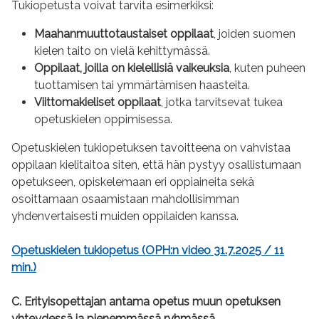
Tukiopetusta voivat tarvita esimerkiksi:
Maahanmuuttotaustaiset oppilaat
, joiden suomen
kielen taito on vielä kehittymässä.
Oppilaat, joilla on kielellisiä vaikeuksia
, kuten puheen
tuottamisen tai ymmärtämisen haasteita.
Viittomakieliset oppilaat
, jotka tarvitsevat tukea
opetuskielen oppimisessa.
Opetuskielen tukiopetuksen tavoitteena on vahvistaa
oppilaan kielitaitoa siten, että hän pystyy osallistumaan
opetukseen, opiskelemaan eri oppiaineita sekä
osoittamaan osaamistaan mahdollisimman
yhdenvertaisesti muiden oppilaiden kanssa.
Opetuskielen tukiopetus (OPH:n video 31.7.2025 / 11
min.)
C. Erityisopettajan antama opetus muun opetuksen
yhteydessä ja pienemmässä ryhmässä