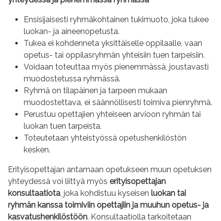
Ensisijaisesti ryhmäkohtainen tukimuoto, joka tukee
luokan- ja aineenopetusta.
Tukea ei kohdenneta yksittäiselle oppilaalle, vaan
opetus- tai oppilasryhmän yhteisiin tuen tarpeisiin.
Voidaan toteuttaa myös pienemmässä, joustavasti
muodostetussa ryhmässä.
Ryhmä on tilapäinen ja tarpeen mukaan
muodostettava, ei säännöllisesti toimiva pienryhmä.
Perustuu opettajien yhteiseen arvioon ryhmän tai
luokan tuen tarpeista.
Toteutetaan yhteistyössä opetushenkilöstön
kesken.
Erityisopettajan antamaan opetukseen muun opetuksen
yhteydessä voi liittyä myös
erityisopettajan
konsultaatiota
, joka kohdistuu kyseisen
luokan tai
ryhmän kanssa toimiviin opettajiin ja muuhun opetus- ja
kasvatushenkilöstöön
. Konsultaatiolla tarkoitetaan