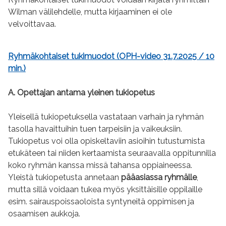
Wilman välilehdelle, mutta kirjaaminen ei ole
velvoittavaa.
Ryhmäkohtaiset tukimuodot (OPH-video 31.7.2025 / 10
min.)
A. Opettajan antama yleinen tukiopetus
Yleisellä tukiopetuksella vastataan varhain ja ryhmän
tasolla havaittuihin tuen tarpeisiin ja vaikeuksiin.
Tukiopetus voi olla opiskeltaviin asioihin tutustumista
etukäteen tai niiden kertaamista seuraavalla oppitunnilla
koko ryhmän kanssa missä tahansa oppiaineessa.
Yleistä tukiopetusta annetaan
pääasiassa ryhmälle
,
mutta sillä voidaan tukea myös yksittäisille oppilaille
esim. sairauspoissaoloista syntyneitä oppimisen ja
osaamisen aukkoja.