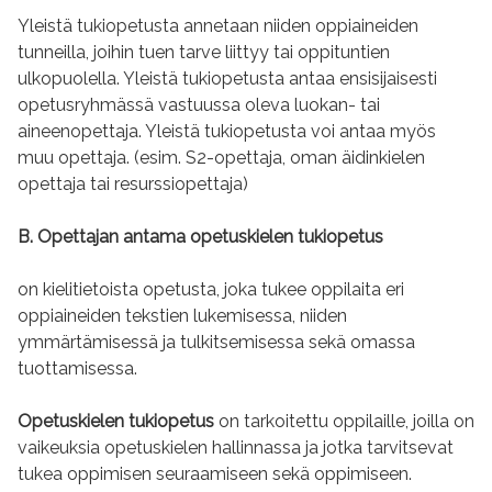
Yleistä tukiopetusta annetaan niiden oppiaineiden
tunneilla, joihin tuen tarve liittyy tai oppituntien
ulkopuolella. Yleistä tukiopetusta antaa ensisijaisesti
opetusryhmässä vastuussa oleva luokan- tai
aineenopettaja. Yleistä tukiopetusta voi antaa myös
muu opettaja. (esim. S2-opettaja, oman äidinkielen
opettaja tai resurssiopettaja)
B.
Opettajan antama opetuskielen tukiopetus
on
kielitietoista opetusta, joka tukee oppilaita eri
oppiaineiden tekstien lukemisessa, niiden
ymmärtämisessä ja tulkitsemisessa sekä omassa
tuottamisessa.
Opetuskielen tukiopetus
on tarkoitettu oppilaille, joilla on
vaikeuksia opetuskielen hallinnassa ja jotka tarvitsevat
tukea oppimisen seuraamiseen sekä oppimiseen.