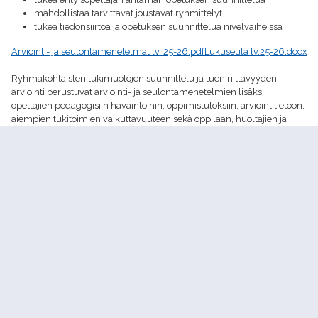
mahdollistaa tarvittavat joustavat ryhmittelyt
tukea tiedonsiirtoa ja opetuksen suunnittelua nivelvaiheissa
Arviointi- ja seulontamenetelmät lv. 25-26.pdf
Lukuseula lv.25-26.docx
Ryhmäkohtaisten tukimuotojen suunnittelu ja tuen riittävyyden
arviointi perustuvat arviointi- ja seulontamenetelmien lisäksi
opettajien pedagogisiin havaintoihin, oppimistuloksiin, arviointitietoon,
aiempien tukitoimien vaikuttavuuteen sekä oppilaan, huoltajien ja
kasvatushenkilöstön näkemyksiin.
POSKE - Perusopetuksen osaamisen kehittäminen
Koulutustarjotin ja -materiaalit
Oppilasarviointi
Oppimisen ja koulunkäynnin tuki