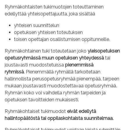
Ryhmäkohtaisten tukimuotojen toteuttaminen
edellyttää yhteisopettajuutta, joka sisältää
yhteisen suunnittelun
opetuksen yhteisen toteutuksen
toisen opettajan osallistumisen oppitunneille.
Ryhmäkohtainen tuki toteutetaan joko
yleisopetuksen
opetusryhmässä muun opetuksen yhteydessä
tai
joustavasti muodostetuissa
pienemmissä
ryhmissä
. Pienemmällä ryhmällä tarkoitetaan
hallinnollista perusopetusryhmää pienempää, tarpeen
mukaan joustavasti muodostettavaa opetusryhmää.
Ryhmän koko voi vaihdella ryhmän tarpeiden ja
opetuksen tavoitteiden mukaisesti.
Ryhmäkohtaiset tukimuodot
eivät edellytä
hallintopäätöstä tai oppilaskohtaista suunnitelmaa.
Ryhmäkohtaiset tukimuodot voidaan kirjata ryhmittäin