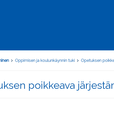
minen
>
Oppimisen ja koulunkäynnin tuki
>
Opetuksen poikke
ksen poikkeava järjestä