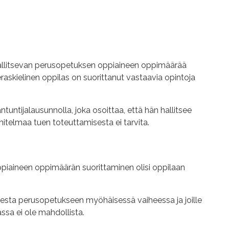
o hallitsevan perusopetuksen oppiaineen oppimäärää
vieraskielinen oppilas on suorittanut vastaavia opintoja
untijalausunnolla, joka osoittaa, että hän hallitsee
unnitelmaa tuen toteuttamisesta ei tarvita.
 oppiaineen oppimäärän suorittaminen olisi oppilaan
ksesta perusopetukseen myöhäisessä vaiheessa ja joille
ssa ei ole mahdollista.