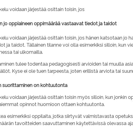
elu voidaan järjestää osittain toisin, jos
on jo oppiaineen oppimäärää vastaavat tiedot ja taidot
elu voidaan järjestää osittain toisin, jos hänen katsotaan j
t ja taidot. Tällainen tilanne voi olla esimerkiksi silloin, kun 
ssa tai ulkomailla.
inen tulee todentaa pedagogisesti arvioiden tai muulla asiant
llöt. Kyse ei ole tuen tarpeesta, joten erillistä arviota tai su
 suorittaminen on kohtuutonta
elu voidaan järjestää osittain toisin myös silloin, kun jonkin
 aiemmat opinnot huomioon ottaen kohtuutonta.
a esimerkiksi oppilaita, jotka siirtyvät valmistavasta opetu
määrän tavoitteiden saavuttaminen käytettävissä olevassa aja