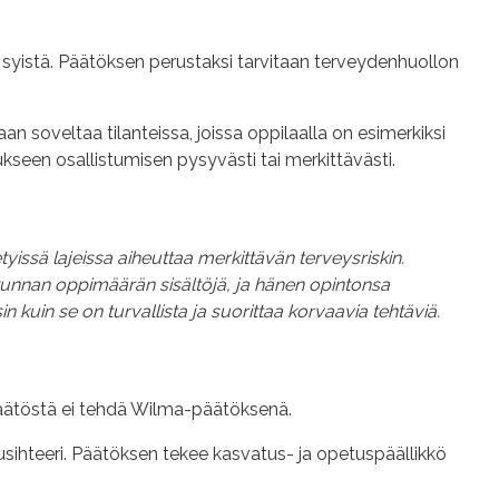
tä syistä. Päätöksen perustaksi tarvitaan terveydenhuollon
 soveltaa tilanteissa, joissa oppilaalla on esimerkiksi
ukseen osallistumisen pysyvästi tai merkittävästi.
tyissä lajeissa aiheuttaa merkittävän terveysriskin.
kunnan oppimäärän sisältöjä, ja hänen opintonsa
in kuin se on turvallista ja suorittaa korvaavia tehtäviä.
Päätöstä ei tehdä Wilma-päätöksenä.
lusihteeri. Päätöksen tekee kasvatus- ja opetuspäällikkö