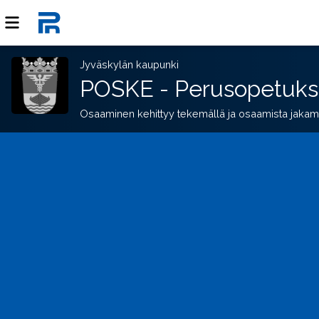
Jyväskylän kaupunki
POSKE - Perusopetuks
Osaaminen kehittyy tekemällä ja osaamista jakam