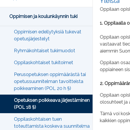
Yleistä
Oppilaan opisk
Oppimisen ja koulunkäynnin tuki
1. Oppilaalla 
Oppimisen edellytyksiä tukevat
Oppilaan opisk
opetusjärjestelyt
vastaavat tiedo
Ryhmäkohtaiset tukimuodot
aiemmin Suome
Oppilaan osaam
Oppilaskohtaiset tukitoimet
oppiaineen sisä
Perusopetuksen oppimäärästä tai
opetussuunnitelman tavoitteista
2. Oppimäärän
poikkeaminen (POL 20 h §)
Oppilaan opisk
Opetuksen poikkeava järjestäminen
olosuhteet ja
(POL 18 §)
Tämä voi koske
Oppilaskohtaisen tuen
kaikkien oppi
toteuttamista koskeva suunnitelma