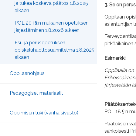
ja tukea koskeva päätös 1.8.2025
3. Se on perus
alkaen
Oppilaan opisk
POL 20 i §:n mukainen opetuksen
asiantuntijan 
järjestäminen 1.8.2026 alkaen
Terveydentilaa
Esi- ja perusopetuksen
pitkäaikainen 
opiskeluhuoltosuunnitelma 1.8.2025
alkaen
Esimerkki:
Oppilaalla on 
Oppilaanohjaus
Erikoissairaa
järjestetään tä
Pedagogiset materiaalit
Päätöksentek
POL 18 §:n mu
Oppimisen tuki (vanha sivusto)
Päätöksen valm
sähköisesti P