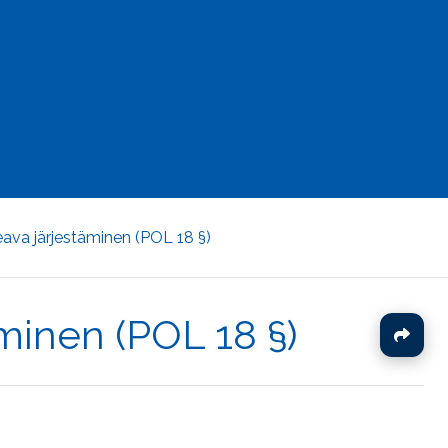
ava järjestäminen (POL 18 §)
minen (POL 18 §)
J