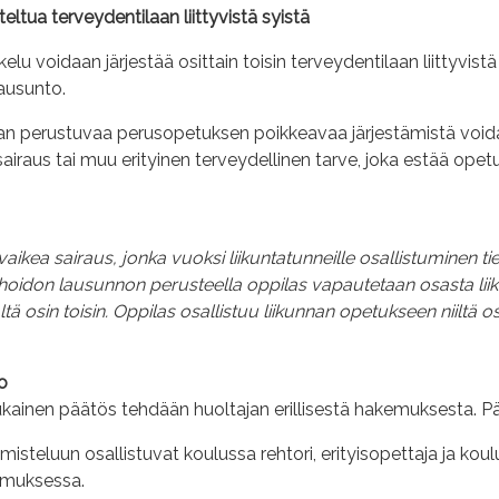
teltua terveydentilaan liittyvistä syistä
elu voidaan järjestää osittain toisin terveydentilaan liittyvis
lausunto.
n perustuvaa perusopetuksen poikkeavaa järjestämistä voidaan
sairaus tai muu erityinen terveydellinen tarve, joka estää opet
vaikea sairaus, jonka vuoksi liikuntatunneille osallistuminen tie
nhoidon lausunnon perusteella oppilas vapautetaan osasta lii
ltä osin toisin. Oppilas osallistuu liikunnan opetukseen niiltä os
o
kainen päätös tehdään huoltajan erillisestä hakemuksesta. 
isteluun osallistuvat koulussa rehtori, erityisopettaja ja kou
rimuksessa.