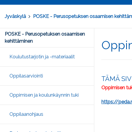
Jyväskylä
>
POSKE - Perusopetuksen osaamisen kehittä
POSKE - Perusopetuksen osaamisen
Oppim
kehittäminen
Koulutustarjotin ja -materiaalit
Oppilasarviointi
TÄMÄ SI
Oppimisen tuk
Oppimisen ja koulunkäynnin tuki
https://peda.
Oppilaanohjaus