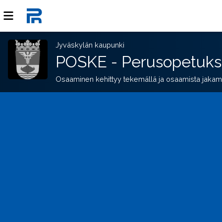
Jyväskylän kaupunki
POSKE - Perusopetuks
Osaaminen kehittyy tekemällä ja osaamista jakam