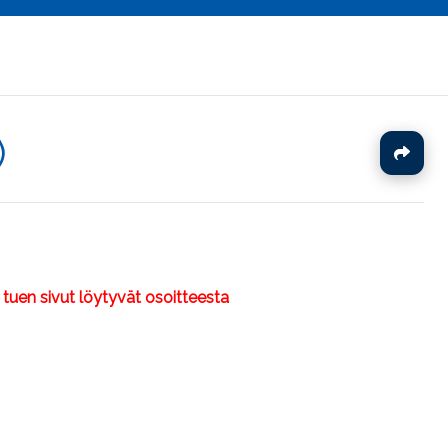
)
J
 tuen sivut löytyvät osoitteesta