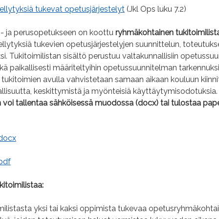
llytyksiä tukevat opetusjärjestelyt
(Jkl Ops luku 7.2)
i- ja perusopetukseen on koottu
ryhmäkohtainen tukitoimilist
lytyksiä tukevien opetusjärjestelyjen suunnittelun, toteutuks
ksi. Tukitoimilistan sisältö perustuu valtakunnallisiin opetuss
ekä paikallisesti määriteltyihin opetussuunnitelman tarkennuksi
tukitoimien avulla vahvistetaan samaan aikaan kouluun kiinni
llisuutta, keskittymistä ja myönteisiä käyttäytymisodotuksia.
n voi tallentaa sähköisessä muodossa (docx) tai tulostaa pap
.docx
.pdf
itoimilistaa:
imilistasta yksi tai kaksi oppimista tukevaa opetusryhmäkohta