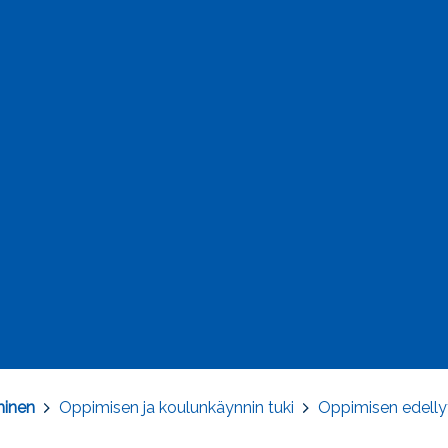
minen
>
Oppimisen ja koulunkäynnin tuki
>
Oppimisen edellyt