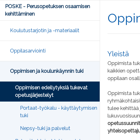
POSKE - Perusopetuksen osaamisen
Oppim
kehittäminen
Koulutustarjotin ja -materiaalit
Oppilasarviointi
Yleistä
Oppimista tuke
kaikkien opett
Oppimisen ja koulunkäynnin tuki
oppilaan osall
Oppimisen edellytyksiä tukevat
Oppimista tuk
opetusjärjestelyt
ryhmäkohtaisil
Portaat-työkalu - käyttäytymisen
tulee kehittää
tuki
lukuvuosisuun
opetussuunnite
Nepsy-tuki ja palvelut
yhteisopettaju