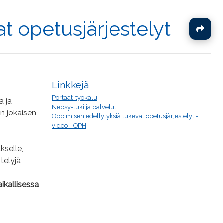
t opetusjärjestelyt
J
Linkkejä
Portaat-työkalu
a ja
Nepsy-tuki ja palvelut
an jokaisen
Oppimisen edellytyksiä tukevat opetusjärjestelyt -
video - OPH
kselle,
stelyjä
aikallisessa