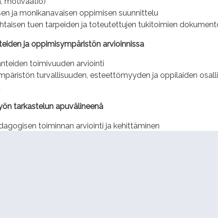
a, motivaatio)
sen ja monikanavaisen oppimisen suunnittelu
aisen tuen tarpeiden ja toteutettujen tukitoimien dokumento
teiden ja oppimisympäristön arvioinnissa
anteiden toimivuuden arviointi
päristön turvallisuuden, esteettömyyden ja oppilaiden osal
u
työn tarkastelun apuvälineenä
gogisen toiminnan arviointi ja kehittäminen
misen tunnistaminen ja sen kehittäminen
välineenä
ymmärryksen edistäminen opettajien, kasvatushenkilöstön ja
ollon toimijoiden välillä
koulun yhteistyön vahvistaminen: miten oppilaita tuetaan
aisesti ja mitä tukitoimia ryhmässä käytetään