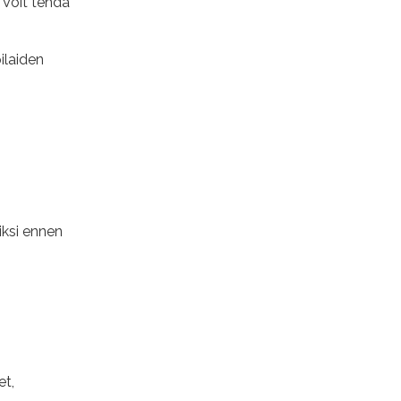
 Voit tehdä
ilaiden
iksi ennen
et,