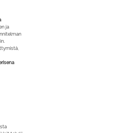
a
en ja
uunnitelman
in.
ttymistä,
erisena
ista