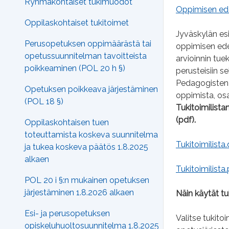
Ryhmäkohtaiset tukimuodot
Oppimisen ede
Oppilaskohtaiset tukitoimet
Jyväskylän es
Perusopetuksen oppimäärästä tai
oppimisen edel
opetussuunnitelman tavoitteista
arvioinnin tue
poikkeaminen (POL 20 h §)
perusteisiin s
Pedagogisten 
Opetuksen poikkeava järjestäminen
oppimista, osa
(POL 18 §)
Tukitoimilista
(pdf).
Oppilaskohtaisen tuen
toteuttamista koskeva suunnitelma
Tukitoimilista
ja tukea koskeva päätös 1.8.2025
alkaen
Tukitoimilista
POL 20 i §:n mukainen opetuksen
järjestäminen 1.8.2026 alkaen
Näin käytät tuk
Esi- ja perusopetuksen
Valitse tukito
opiskeluhuoltosuunnitelma 1.8.2025