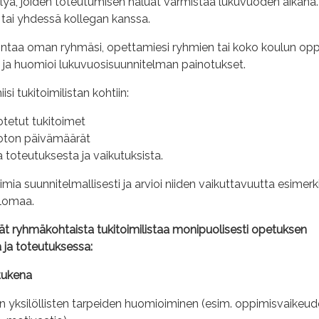
lyä, joiden toteutumisen haluat varmistaa lukuvuoden aikana.
 tai yhdessä kollegan kanssa.
lintaa oman ryhmäsi, opettamiesi ryhmien tai koko koulun opp
ja huomioi lukuvuosisuunnitelman painotukset.
isi tukitoimilistan kohtiin:
tetut tukitoimet
oton päivämäärät
 toteutuksesta ja vaikutuksista.
imia suunnitelmallisesti ja arvioi niiden vaikuttavuutta esimerk
ulomaa.
t ryhmäkohtaista tukitoimilistaa monipuolisesti opetuksen
 ja toteutuksessa:
tukena
n yksilöllisten tarpeiden huomioiminen (esim. oppimisvaikeud