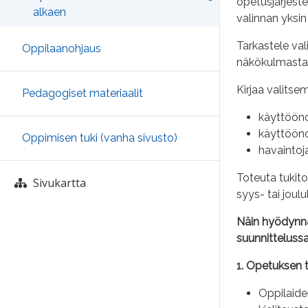
opetusjärjeste
alkaen
valinnan yksin
Tarkastele va
Oppilaanohjaus
näkökulmasta 
Kirjaa valitsemi
Pedagogiset materiaalit
käyttööno
käyttöön
Oppimisen tuki (vanha sivusto)
havaintoja
Toteuta tukito
Sivukartta
syys- tai joul
Näin hyödynnä
suunnittelussa
1. Opetuksen 
Oppilaide