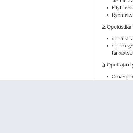
kielitaust
Eriyttämi
Ryhmäkoht
2. Opetustilan
opetustil
oppimisym
tarkastel
3. Opettajan 
Oman peda
Oman osaa
4. Yhteistyön 
Yhteisen 
opiskeluhu
Kodin ja 
ryhmäkoht