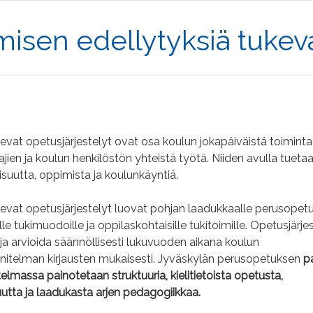
isen edellytyksiä tukeva
vat opetusjärjestelyt ovat osa koulun jokapäiväistä toiminta
ajien ja koulun henkilöstön yhteistä työtä. Niiden avulla tueta
isuutta, oppimista ja koulunkäyntiä.
evat opetusjärjestelyt luovat pohjan laadukkaalle perusopetu
le tukimuodoille ja oppilaskohtaisille tukitoimille. Opetusjärje
 ja arvioida säännöllisesti lukuvuoden aikana koulun
nitelman kirjausten mukaisesti. Jyväskylän perusopetuksen
p
lmassa painotetaan struktuuria, kielitietoista opetusta,
utta ja laadukasta arjen pedagogiikkaa.