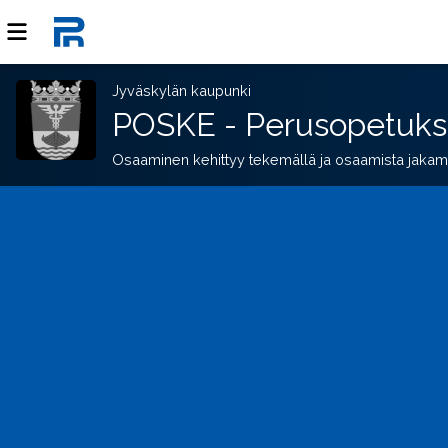
Jyväskylän kaupunki
POSKE - Perusopetuks
Osaaminen kehittyy tekemällä ja osaamista jakam