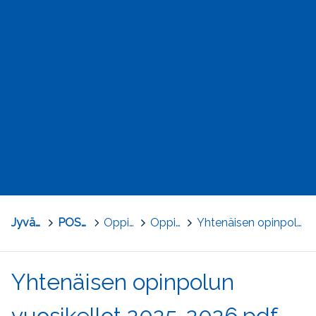
Jyväskylä
>
POSKE - Perusopetuksen osaamisen kehittäminen
>
Oppimisen ja koulunkäynnin tuki
>
Oppimisen tuen järjestäminen
>
Yhtenäisen opinpolun vuosikellot 2025-2026.pdf
Yhtenäisen opinpolun
vuosikellot 2025-2026.pdf