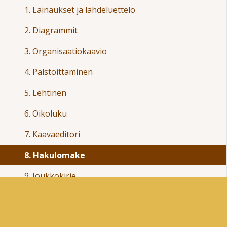
1. Lainaukset ja lähdeluettelo
2. Diagrammit
3. Organisaatiokaavio
4. Palstoittaminen
5. Lehtinen
6. Oikoluku
7. Kaavaeditori
8. Hakulomake
9. Joukkokirje
10. Ohje
11. Diaesitys