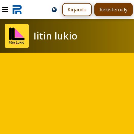
Kirjaudu
Rekisteröidy
Iitin lukio