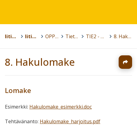
Iitin kunta
>
Iitin lukio
>
OPPIAINEET
>
Tietotekniikka
>
TIE2 - Tekstinkäsittely ja esitysgrafiikka
>
8. Hakulomake
8. Hakulomake
Lomake
Esimerkki:
Hakulomake_esimerkki.doc
Tehtävänanto:
Hakulomake_harjoitus.pdf