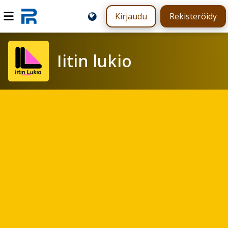
Kirjaudu
Rekisteröidy
Iitin lukio