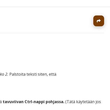
J
ko 2.
Palstoita teksti siten, että
ä
tavuviivan Ctrl-nappi pohjassa.
(Tätä käytetään jos