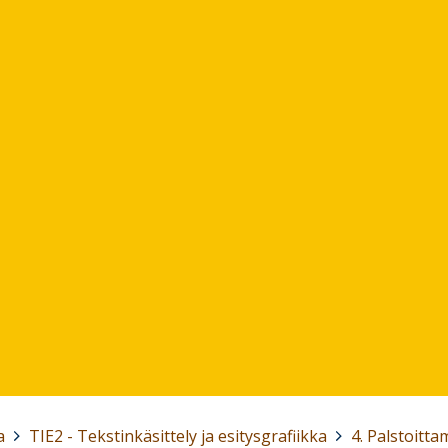
a
>
TIE2 - Tekstinkäsittely ja esitysgrafiikka
>
4. Palstoitt