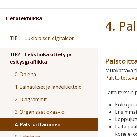
Tietotekniikka
4. Pa
TIE1 - Lukiolaisen digitaidot
TIE2 - Tekstinkäsittely ja
Palstoit
esitysgrafiikka
Muokattava t
0. Ohjeita
Palstoitettava 
1. Lainaukset ja lähdeluettelo
Laita tekstin 
2. Diagrammit
Koko jutu
Ensimmäin
3. Organisaatiokaavio
Loppujutt
4. Palstoittaminen
Laita pää
kone ei o