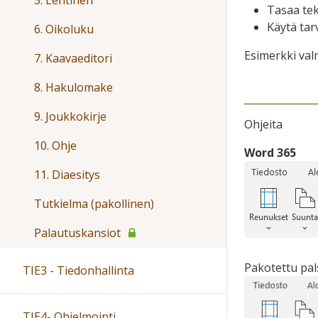
5. Lehtinen
Tasaa tek
Käytä tar
6. Oikoluku
Esimerkki val
7. Kaavaeditori
8. Hakulomake
9. Joukkokirje
Ohjeita
10. Ohje
Word 365
11. Diaesitys
Tutkielma (pakollinen)
Palautuskansiot
Pakotettu pal
TIE3 - Tiedonhallinta
TIE4- Ohjelmointi