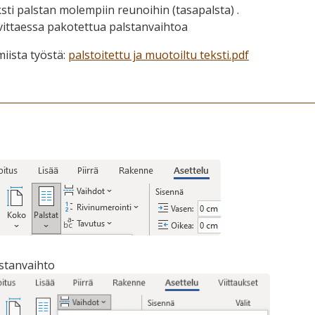
sti palstan molempiin reunoihin (tasapalsta) .
vittaessa pakotettua palstanvaihtoa
miista työstä:
palstoitettu ja muotoiltu teksti.pdf
stanvaihto