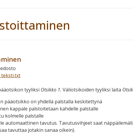
lstoittaminen
taminen
iedosto
teksti.txt
pääotsikon tyyliksi
Otsikko 1.
Väliotsikoiden tyyliksi laita
Otsik
n pääotsikko on yhdellä palstalla keskitettynä
en kappale palstoitetaan kahdelle palstalle
u kolmelle palstalle
lle automaattinen tavutus. Tavutusvihjeet saat näppäilemäll
saa tavuttaa jotakin sanaa oikein).