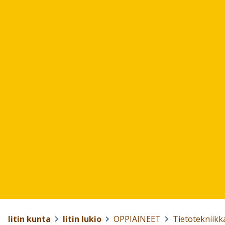
Iitin kunta
>
Iitin lukio
>
OPPIAINEET
>
Tietotekniikk