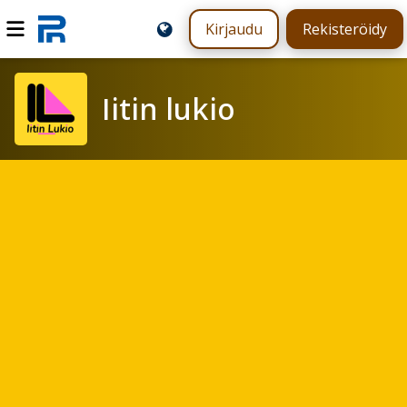
Kirjaudu
Rekisteröidy
Iitin lukio