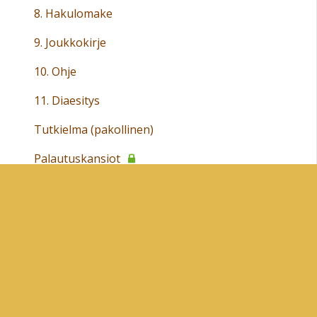
8. Hakulomake
9. Joukkokirje
10. Ohje
11. Diaesitys
Tutkielma (pakollinen)
Palautuskansiot
TIE3 - Tiedonhallinta
TIE4- Ohjelmointi
TIE5 - Kuvankäsittely ja www-sivujen tekeminen