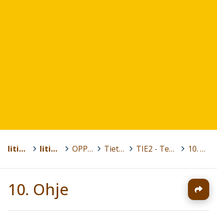
Iitin kunta
>
Iitin lukio
>
OPPIAINEET
>
Tietotekniikka
>
TIE2 - Tekstinkäsittely ja esitysgrafiikka
>
10. Ohje
10. Ohje