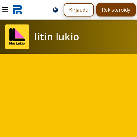
Kirjaudu
Rekisteröidy
Iitin lukio