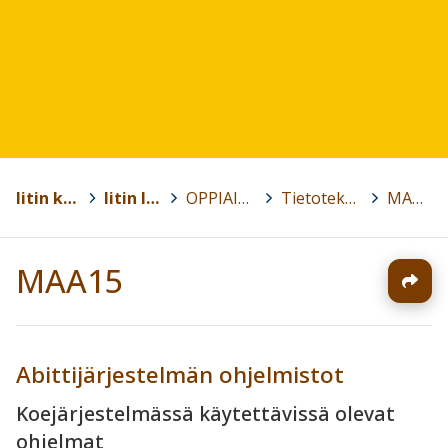
Iitin kunta
>
Iitin lukio
>
OPPIAINEET
>
Tietotekniikka
>
MAA15
MAA15
Abittijärjestelmän ohjelmistot
Koejärjestelmässä käytettävissä olevat
ohjelmat