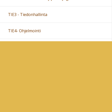
TIE3 - Tiedonhallinta
TIE4- Ohjelmointi
TIE5 - Kuvankäsittely ja www-sivujen tekeminen
MAA15
H1 kaavaeditori
H2 A-osan laskimet
H3 piirtämistä
Sivukartta