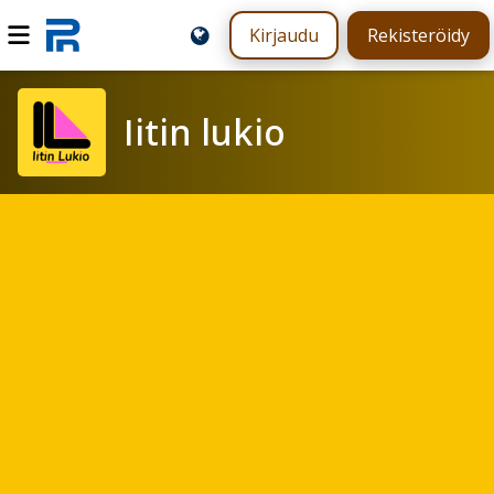
Kirjaudu
Rekisteröidy
Iitin lukio