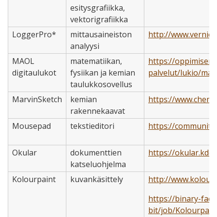
esitysgrafiikka,
vektorigrafiikka
LoggerPro*
mittausaineiston
http://www.vernie
analyysi
MAOL
matematiikan,
https://oppimisenpa
digitaulukot
fysiikan ja kemian
palvelut/lukio/mao
taulukkosovellus
MarvinSketch
kemian
https://www.chem
rakennekaavat
Mousepad
tekstieditori
https://community
Okular
dokumenttien
https://okular.kde.
katseluohjelma
Kolourpaint
kuvankäsittely
http://www.kolourp
https://binary-fa
bit/job/Kolourpain