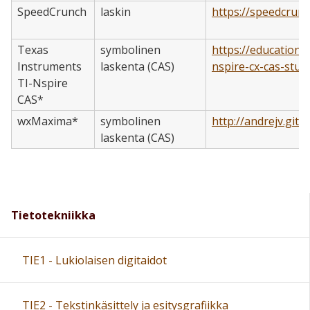
SpeedCrunch
laskin
https://speedcrunc
Texas
symbolinen
https://education.
Instruments
laskenta (CAS)
nspire-cx-cas-stud
TI-Nspire
CAS*
wxMaxima*
symbolinen
http://andrejv.git
laskenta (CAS)
Tietotekniikka
TIE1 - Lukiolaisen digitaidot
TIE2 - Tekstinkäsittely ja esitysgrafiikka