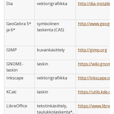
Dia
vektorigrafiikka
http://dia-installer
GeoGebra 5*
symbolinen
http://www.geogeb
ja 6*
laskenta (CAS)
GIMP
kuvankäsittely
http://gimp.org
GNOME-
laskin
https://wiki.gnome
laskin
Inkscape
vektorigrafiikka
http://inkscape.or
KCalc
laskin
https://utils.kde.or
LibreOffice
tekstinkäsittely,
https://www.libreof
taulukkolaskenta*,