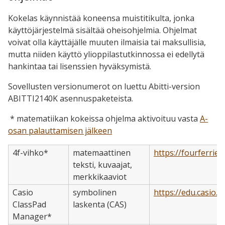
Kokelas käynnistää koneensa muistitikulta, jonka
käyttöjärjestelmä sisältää oheisohjelmia. Ohjelmat
voivat olla käyttäjälle muuten ilmaisia tai maksullisia,
mutta niiden käyttö ylioppilastutkinnossa ei edellytä
hankintaa tai lisenssien hyväksymistä.
Sovellusten versionumerot on luettu Abitti-version
ABITTI2140K asennuspaketeista.
* matematiikan kokeissa ohjelma aktivoituu vasta
A-
osan palauttamisen jälkeen
4f-vihko*
matemaattinen
https://fourferries
teksti, kuvaajat,
merkkikaaviot
Casio
symbolinen
https://edu.casio
ClassPad
laskenta (CAS)
Manager*