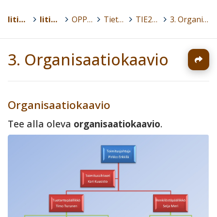
Iitin kunta
>
Iitin lukio
>
OPPIAINEET
>
Tietotekniikka
>
TIE2 - Tekstinkäsittely ja esitysgrafiikka
>
3. Organisaatiokaavio
3. Organisaatiokaavio
Organisaatiokaavio
Tee alla oleva
organisaatiokaavio
.