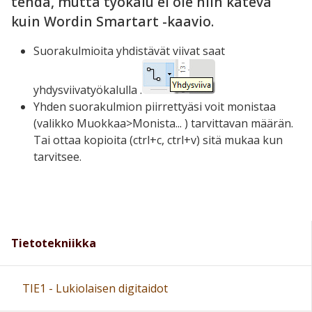
tehdä, mutta työkalu ei ole niin kätevä
kuin Wordin Smartart -kaavio.
Suorakulmioita yhdistävät viivat saat
yhdysviivatyökalulla .
Yhden suorakulmion piirrettyäsi voit monistaa
(valikko Muokkaa>Monista... ) tarvittavan määrän.
Tai ottaa kopioita (ctrl+c, ctrl+v) sitä mukaa kun
tarvitsee.
Tietotekniikka
TIE1 - Lukiolaisen digitaidot