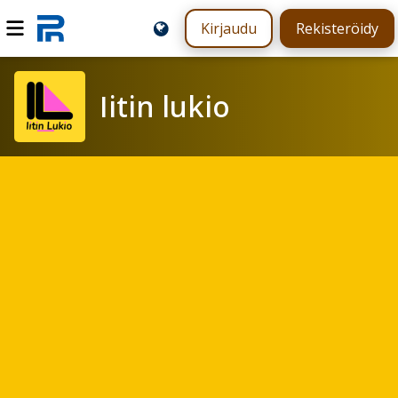
Kirjaudu
Rekisteröidy
Iitin lukio