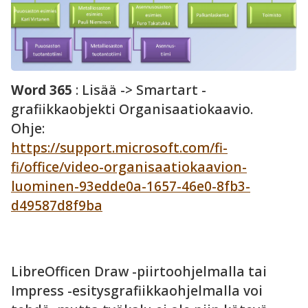
Word 365
: Lisää -> Smartart -
grafiikkaobjekti Organisaatiokaavio.
Ohje:
https://support.microsoft.com/fi-
fi/office/video-organisaatiokaavion-
luominen-93edde0a-1657-46e0-8fb3-
d49587d8f9ba
LibreOfficen Draw -piirtoohjelmalla tai
Impress -esitysgrafiikkaohjelmalla voi