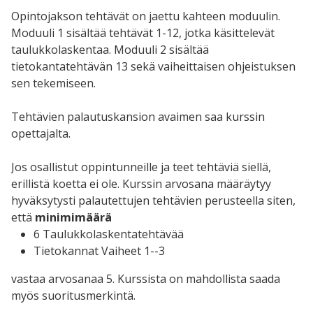
Opintojakson tehtävät on jaettu kahteen moduulin.
Moduuli 1 sisältää tehtävät 1-12, jotka käsittelevät
taulukkolaskentaa. Moduuli 2 sisältää
tietokantatehtävän 13 sekä vaiheittaisen ohjeistuksen
sen tekemiseen.
Tehtävien palautuskansion avaimen saa kurssin
opettajalta.
Jos osallistut oppintunneille ja teet tehtäviä siellä,
erillistä koetta ei ole. Kurssin arvosana määräytyy
hyväksytysti palautettujen tehtävien perusteella siten,
että
minimimäärä
6 Taulukkolaskentatehtävää
Tietokannat Vaiheet 1--3
vastaa arvosanaa 5. Kurssista on mahdollista saada
myös suoritusmerkintä.