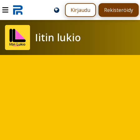
Kirjaudu
Rekisteröidy
Iitin lukio