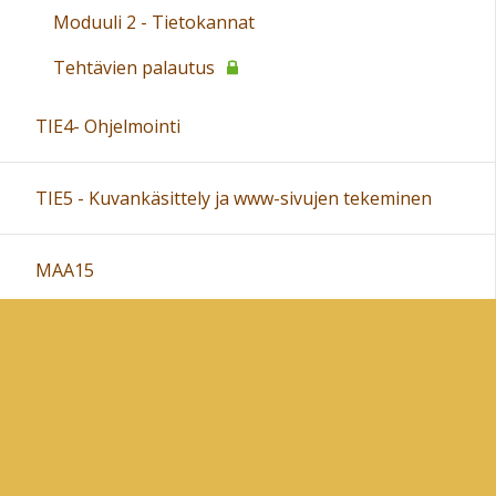
Moduuli 2 - Tietokannat
Tehtävien palautus
TIE4- Ohjelmointi
TIE5 - Kuvankäsittely ja www-sivujen tekeminen
MAA15
Sivukartta
Sivun alkuun
Ohjeet