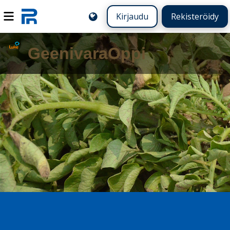
Kirjaudu
Rekisteröidy
GeenivaraOppi