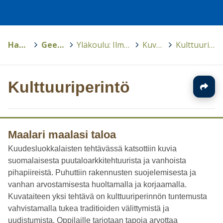
Hankkeet
>
GeenivaraOppi
>
Yläkoulu: Ilmiöpohjainen oppiminen
>
Kuvataide
>
Kulttuuriperintö
Kulttuuriperintö
Maalari maalasi taloa
Kuudesluokkalaisten tehtävässä katsottiin kuvia
suomalaisesta puutaloarkkitehtuurista ja vanhoista
pihapiireistä. Puhuttiin rakennusten suojelemisesta ja
vanhan arvostamisesta huoltamalla ja korjaamalla.
Kuvataiteen yksi tehtävä on kulttuuriperinnön tuntemusta
vahvistamalla tukea traditioiden välittymistä ja
uudistumista. Oppilaille tarjotaan tapoja arvottaa