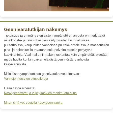
Geenivaratutkijan näkemys
Tietoisuus ja ymmärrys erilaisten ympäristöjen arvosta on merkittävä
asia koriste- ja ravintokasvien säilymiselle. Historiallisissa
puutarhoissa, kaupunkien vanhoissa puutalokortteleissa ja maaseutujen
piha- ja peltoalueilla tavataan sukupolvelta toiselle periytyviä
kasvikantoja. Vaalimalla niin rakennuskantaa kuin ympäristöä, pidetään
myös huolta kunkin paikan elävästä perinnöstä, vanhoista
kasvikannoista.
Millaisissa ympäristöissä geenivarakasveja kasvaa:
Vanhojen kasvien elinpaikkoja
Lisää tietoa aiheesta:
Kasvigeenivarat ja viljelykasvien monimuotoisuus
Miten sinä vot suojella kasvigeenivaroja