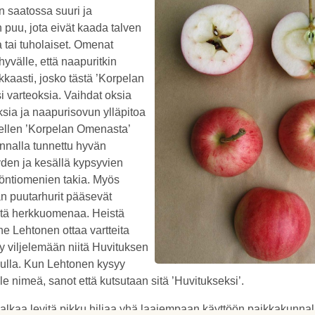
 saatossa suuri ja
puu, jota eivät kaada talven
a tai tuholaiset. Omenat
hyvälle, että naapuritkin
kkaasti, josko tästä ’Korpelan
i varteoksia. Vaihdat oksia
ksia ja naapurisovun ylläpitoa
ellen ’Korpelan Omenasta’
nnalla tunnettu hyvän
den ja kesällä kypsyvien
yöntiomenien takia. Myös
an puutarhurit pääsevät
tä herkkuomenaa. Heistä
ne Lehtonen ottaa vartteita
yy viljelemään niitä Huvituksen
uvulla. Kun Lehtonen kysyy
le nimeä, sanot että kutsutaan sitä ’Huvitukseksi’.
e alkaa levitä pikku hiljaa yhä laajempaan käyttöön paikkakunnal