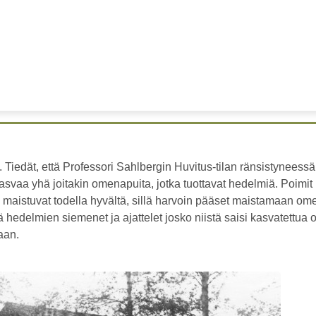
 Tiedät, että Professori Sahlbergin Huvitus-tilan ränsistyneessä
svaa yhä joitakin omenapuita, jotka tuottavat hedelmiä. Poimi
aistuvat todella hyvältä, sillä harvoin pääset maistamaan om
ää hedelmien siemenet ja ajattelet josko niistä saisi kasvatettua
aan.