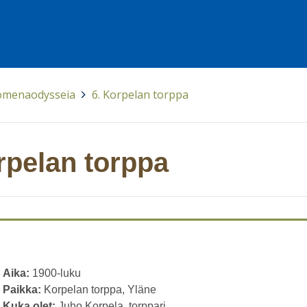
 omenaodysseia
>
6. Korpelan torppa
rpelan torppa
Aika:
1900-luku
Paikka:
Korpelan torppa, Yläne
Kuka olet:
Juho Korpela, torppari