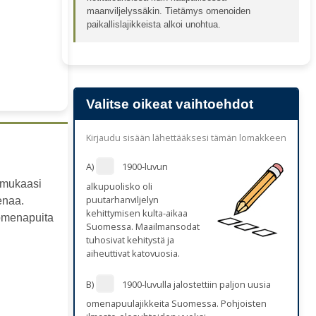
maanviljelyssäkin. Tietämys omenoiden
paikallislajikkeista alkoi unohtua.
Valitse oikeat vaihtoehdot
Kirjaudu sisään lähettääksesi tämän lomakkeen
A)
1900-luvun
t mukaasi
alkupuolisko oli
puutarhanviljelyn
enaa.
kehittymisen kulta-aikaa
 omenapuita
Suomessa. Maailmansodat
tuhosivat kehitystä ja
aiheuttivat katovuosia.
B)
1900-luvulla jalostettiin paljon uusia
omenapuulajikkeita Suomessa. Pohjoisten