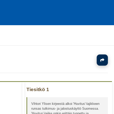
J
Tiesitkö 1
Vihtori Ylisen kirjeestä alkoi 'Huvitus'-lajikkeen
runsas tutkimus- ja jalostuskäyttö Suomessa.
'Huvitus'-lajike onkin erittäin tunnettu ja