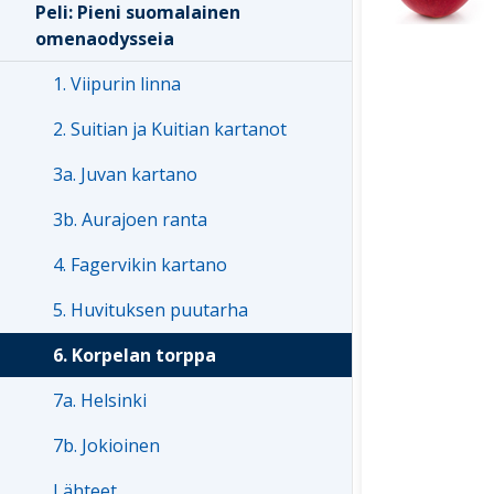
Peli: Pieni suomalainen
omenaodysseia
1. Viipurin linna
2. Suitian ja Kuitian kartanot
3a. Juvan kartano
3b. Aurajoen ranta
4. Fagervikin kartano
5. Huvituksen puutarha
6. Korpelan torppa
7a. Helsinki
7b. Jokioinen
Lähteet