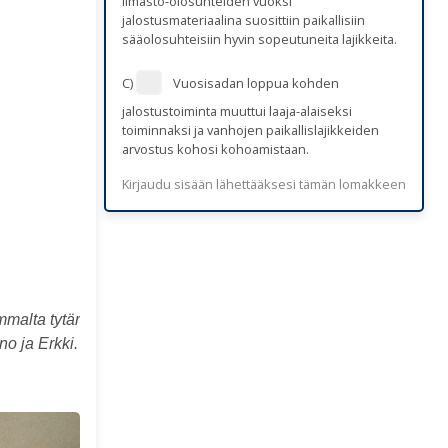
ilmasto-olosuhteiden vuoksi
jalostusmateriaalina suosittiin paikallisiin
sääolosuhteisiin hyvin sopeutuneita lajikkeita.
C)
Vuosisadan loppua kohden
jalostustoiminta muuttui laaja-alaiseksi
toiminnaksi ja vanhojen paikallislajikkeiden
arvostus kohosi kohoamistaan.
Kirjaudu sisään lähettääksesi tämän lomakkeen
malta tytär
no ja Erkki.