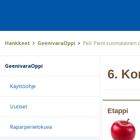
Hankkeet
>
GeenivaraOppi
>
Peli: Pieni suomalainen
GeenivaraOppi
6. Ko
Käyttöohje
Uutiset
Etappi
Raparperielokuva