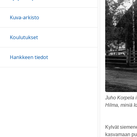
Kuva-arkisto
Koulutukset
Hankkeen tiedot
Juho Korpela 
Hilma, miniä Id
Kylvät siemen
kasvamaan puik