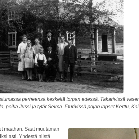
istumassa perheensä keskellä torpan edessä. Takarivissä vasem
a, poika Jussi ja tytär Selma. Eturivissä pojan lapset Kerttu, Kai
et maahan. Saat muutaman
si asti. Yhdestä niistä