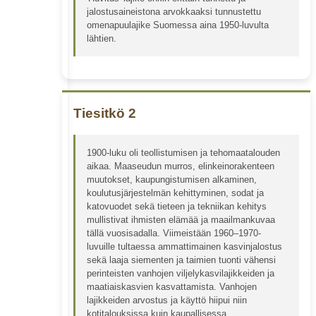
jalostusaineistona arvokkaaksi tunnustettu
omenapuulajike Suomessa aina 1950-luvulta
lähtien.
Tiesitkö 2
1900-luku oli teollistumisen ja tehomaatalouden
aikaa. Maaseudun murros, elinkeinorakenteen
muutokset, kaupungistumisen alkaminen,
koulutusjärjestelmän kehittyminen, sodat ja
katovuodet sekä tieteen ja tekniikan kehitys
mullistivat ihmisten elämää ja maailmankuvaa
tällä vuosisadalla. Viimeistään 1960–1970-
luvuille tultaessa ammattimainen kasvinjalostus
sekä laaja siementen ja taimien tuonti vähensi
perinteisten vanhojen viljelykasvilajikkeiden ja
maatiaiskasvien kasvattamista. Vanhojen
lajikkeiden arvostus ja käyttö hiipui niin
kotitalouksissa kuin kaupallisessa