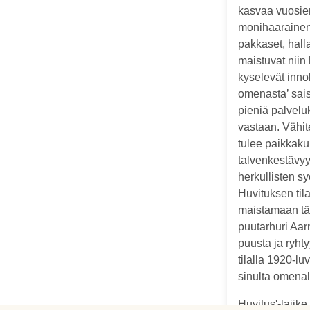
kasvaa vuosien
monihaarainen 
pakkaset, hall
maistuvat niin 
kyselevät inno
omenasta’ sais
pieniä palvelu
vastaan. Vähit
tulee paikkaku
talvenkestävyy
herkullisten s
Huvituksen til
maistamaan tä
puutarhuri Aar
puusta ja ryht
tilalla 1920-l
sinulta omenal
Huvitus'-lajik