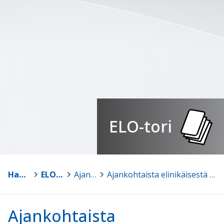
ELO-tori
Hankkeet
>
ELO-tori
>
Ajankohtaista elinikäisestä ohjauksesta
>
Ajankohtaista elinikäisestä ohjauksesta nro 18, helmikuu 2021
Ajankohtaista