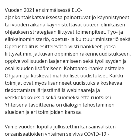
Vuoden 2021 ensimmäisessä ELO-
ajankohtaiskatsauksessa painottuvat jo käynnistyneet
tai vuoden aikana käynnistettävät uuteen elinikäisen
ohjauksen strategiaan liittyvät toimenpiteet. Työ- ja
elinkeinoministeriö, opetus- ja kulttuuriministeriö sekä
Opetushallitus esittelevät tiiviisti hankkeet, jotka
liittyvät mm. jatkuvan oppimisen rakenneuudistukseen,
oppivelvollisuuden laajenemiseen sekä työllisyyden ja
osallisuuden lisäämiseen. Kohtaamo-hanke esittelee
Ohjaamoja koskevat mahdolliset uudistukset. Kaikki
toimijat ovat myös lisänneeet uudistuksia koskevaa
tiedottamista järjestämällä webinaareja ja
verkkokokouksia sekä suomeksi että ruotsiksi.
Yhteisenä tavoitteena on dialogin tehostaminen
alueiden ja eri toimijoiden kanssa.
Viime vuoden lopulla julkistettiin kansainvälisten
organisaatioiden yhteinen selvitys COVID-19 -