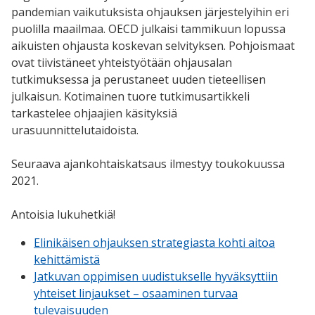
pandemian vaikutuksista ohjauksen järjestelyihin eri
puolilla maailmaa. OECD julkaisi tammikuun lopussa
aikuisten ohjausta koskevan selvityksen. Pohjoismaat
ovat tiivistäneet yhteistyötään ohjausalan
tutkimuksessa ja perustaneet uuden tieteellisen
julkaisun. Kotimainen tuore tutkimusartikkeli
tarkastelee ohjaajien käsityksiä
urasuunnittelutaidoista.
Seuraava ajankohtaiskatsaus ilmestyy toukokuussa
2021.
Antoisia lukuhetkiä!
Elinikäisen ohjauksen strategiasta kohti aitoa
kehittämistä
Jatkuvan oppimisen uudistukselle hyväksyttiin
yhteiset linjaukset – osaaminen turvaa
tulevaisuuden