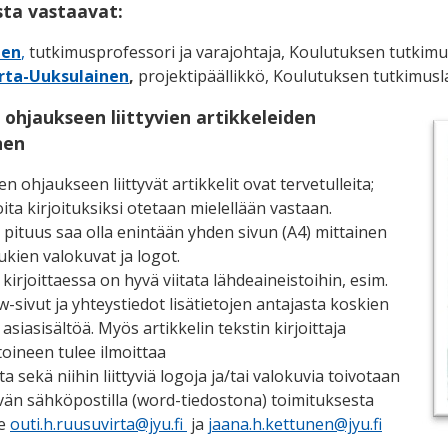
sta vastaavat:
nen
,
tutkimusprofessori ja varajohtaja, Koulutuksen tutkimus
rta-Uuksulainen
,
projektipäällikkö, Koulutuksen tutkimuslai
n ohjaukseen liittyvien artikkeleiden
nen
en ohjaukseen liittyvät artikkelit ovat tervetulleita;
ita kirjoituksiksi otetaan mielellään vastaan.
n pituus saa olla enintään yhden sivun (A4) mittainen
kien valokuvat ja logot.
 kirjoittaessa on hyvä viitata lähde­aineistoihin, esim.
w-sivut ja yhteys­tiedot lisätietojen antajasta koskien
 asiasisältöä. Myös artikkelin tekstin kirjoittaja
toineen tulee ilmoittaa
ta sekä niihin liittyviä logoja ja/tai valokuvia toivotaan
vän säh­köpostilla (word-tiedostona) toimituksesta
le
outi.h.ruusuvirta@jyu.fi
ja
jaana.h.kettunen@jyu.fi