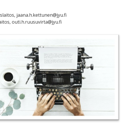
laitos, jaana.h.kettunen@jyu.fi
tos, outi.h.ruusuvirta@jyu.fi