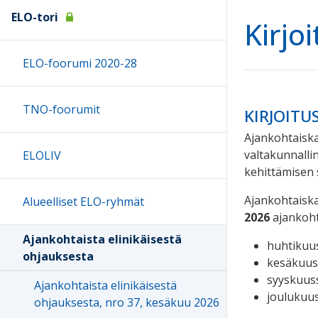
ELO-tori
Kirjo
ELO-foorumi 2020-28
TNO-foorumit
KIRJOIT
Ajankohtaiska
valtakunnalli
ELOLIV
kehittämisen st
Ajankohtaisk
Alueelliset ELO-ryhmät
2026
ajankoht
Ajankohtaista elinikäisestä
huhtikuus
ohjauksesta
kesäkuuss
syyskuuss
Ajankohtaista elinikäisestä
joulukuus
ohjauksesta, nro 37, kesäkuu 2026