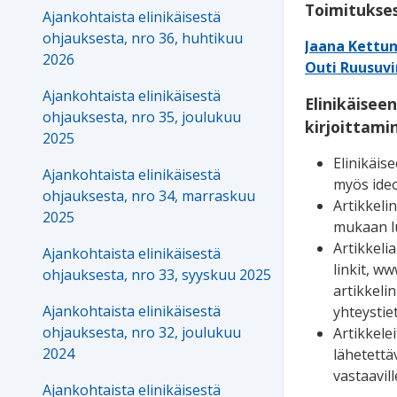
Toimitukse
Ajankohtaista elinikäisestä
ohjauksesta, nro 36, huhtikuu
Jaana Kettu
2026
Outi Ruusuvi
Ajankohtaista elinikäisestä
Elinikäisee
ohjauksesta, nro 35, joulukuu
kirjoittami
2025
Elinikäise
Ajankohtaista elinikäisestä
myös ideo
ohjauksesta, nro 34, marraskuu
Artikkeli
2025
mukaan lu
Artikkelia
Ajankohtaista elinikäisestä
linkit, ww
ohjauksesta, nro 33, syyskuu 2025
artikkelin
Ajankohtaista elinikäisestä
yhteystie
ohjauksesta, nro 32, joulukuu
Artikkelei
2024
lähetettä
vastaavil
Ajankohtaista elinikäisestä