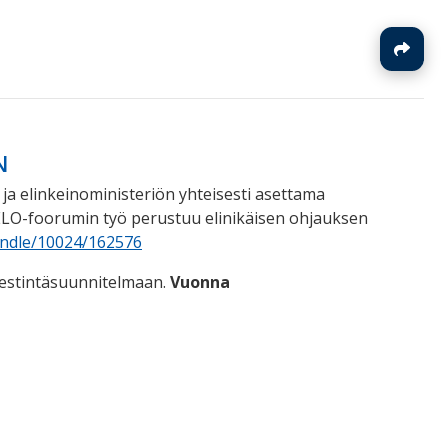
J
N
ja elinkeinoministeriön yh­teisesti asettama
 ELO-foorumin työ perustuu elinikäisen ohjauksen
handle/10024/162576
estintäsuunnitelmaan.
Vuonna