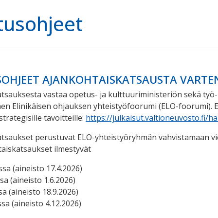
itusohjeet
USOHJEET AJANKOHTAISKATSAUSTA VARTE
tsauksesta vastaa opetus- ja kulttuuriministeriön sekä työ- 
nen Elinikäisen ohjauksen yhteistyöfoorumi (ELO-foorumi).
rategisille ta­voitteille:
https://julkaisut.valtioneuvosto.fi/
atsaukset perustuvat ELO-yhteistyöryhmän vahvistamaan vi
aiskatsaukset ilmestyvät
sa (aineisto 17.4.2026)
a (aineisto 1.6.2026)
a (aineisto 18.9.2026)
sa (aineisto 4.12.2026)