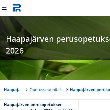
Haapajärven perusopetukse
2026
Haapajärvi
>
Opetussuunnitelmat
>
Haapajärven perusopetuksen