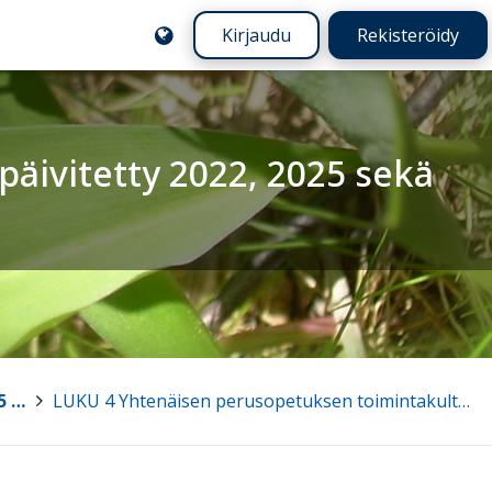
Kirjaudu
Rekisteröidy
äivitetty 2022, 2025 sekä
Haapajärven perusopetuksen opetussuunnitelma 2016, päivitetty 2022, 2025 sekä 2026
>
LUKU 4 Yhtenäisen perusopetuksen toimintakulttuuri