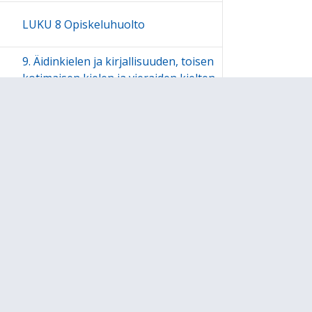
LUKU 8 Opiskeluhuolto
9. Äidinkielen ja kirjallisuuden, toisen
kotimaisen kielen ja vieraiden kielten
opiskelun mahdollisuudet
LUKU 10. Kieleen ja kulttuuriin
liittyviä erityiskysymyksiä
(29.10.2025)
LUKU 11. Kaksikielinen opetus
LUKU 12. Erityiseen
maailmankatsomukseen tai
kasvatusopilliseen järjestelmään
perustuva perusopetus
LUKU 13. Valinnaisuus