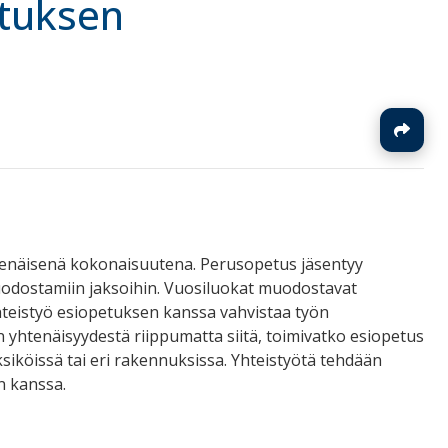
tuksen
J
htenäisenä kokonaisuutena. Perusopetus jäsentyy
uodostamiin jaksoihin. Vuosiluokat muodostavat
hteistyö esiopetuksen kanssa vahvistaa työn
n yhtenäisyydestä riippumatta siitä, toimivatko esiopetus
ksiköissä tai eri rakennuksissa. Yhteistyötä tehdään
n kanssa.