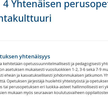
 4 Yhtenäisen perusope
ntakulttuuri
tuksen yhtenäisyys
 kehitetään opetussuunnitelmallisesti ja pedagogisesti y
on asetuksen mukaisesti vuosiluokkien 1-2, 3-6 sekä 7-9 m
sti eheän ja kasvatuksellisesti johdonmukaisen jatkumon. Y
yttä. Opetuksen järjestäjä huolehtii yhteistyöstä ja opetukse
 tai perusopetuksen eri luokka-asteet hallinnollisesti eri y
sien mukaan myös seuraavan koulutusvaiheen oppilaitoste