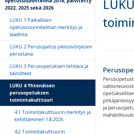
LUKU
opetussuunnitelma 2016, päivitetty
2022, 2025 sekä 2026
toimi
LUKU 1 Paikallisen
opetussuunnitelman merkitys ja
laadinta
LUKU 2 Perusopetus yleissivistyksen
perustana
LUKU 3 Perusopetuksen tehtävä ja
Perusope
tavoitteet
Perusopetusta
LUKU 4 Yhtenäisen
valtioneuvost
perusopetuksen
opetuksellise
toimintakulttuuri
pitkäjänteisy
ja perusopetus
4.1 Toimintakulttuurin merkitys ja
mahdollisuuk
kehittäminen 1.8.2026
4.2 Toimintakulttuurin