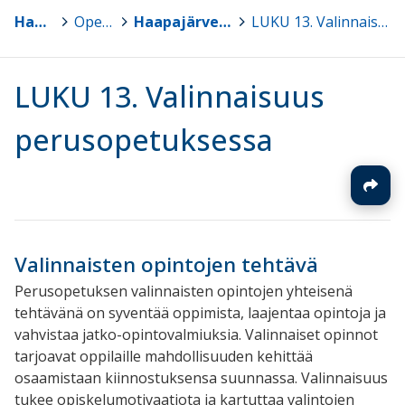
Haapajärvi
>
Opetussuunnitelmat
>
Haapajärven perusopetuksen opetussuunnitelma 2016, päivitetty 2022, 2025 sekä 2026
>
LUKU 13. Valinnaisuus perusopetuksessa
LUKU 13. Valinnaisuus
perusopetuksessa
Valinnaisten opintojen tehtävä
Perusopetuksen valinnaisten opintojen yhteisenä
tehtävänä on syventää oppimista, laajentaa opintoja ja
vahvistaa jatko-opintovalmiuksia. Valinnaiset opinnot
tarjoavat oppilaille mahdollisuuden kehittää
osaamistaan kiinnostuksensa suunnassa. Valinnaisuus
tukee opiskelumotivaatiota ja kartuttaa valintojen