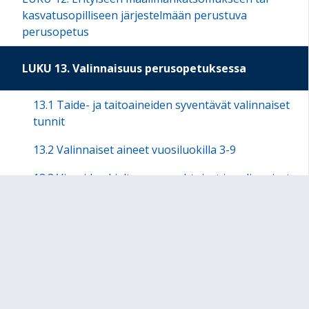
kasvatusopilliseen järjestelmään perustuva
perusopetus
LUKU 13. Valinnaisuus perusopetuksessa
13.1 Taide- ja taitoaineiden syventävät valinnaiset
tunnit
13.2 Valinnaiset aineet vuosiluokilla 3-9
13.3 Vieraiden kielten vapaaehtoiset ja valinnaiset
oppimäärät
LUKU 14. Vuosiluokat 1-2
LUKU 15. Vuosiluokat 3-6