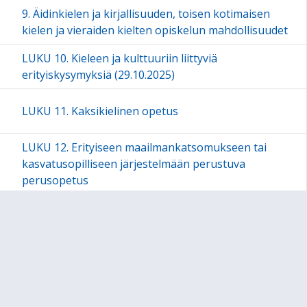
9. Äidinkielen ja kirjallisuuden, toisen kotimaisen
kielen ja vieraiden kielten opiskelun mahdollisuudet
LUKU 10. Kieleen ja kulttuuriin liittyviä
erityiskysymyksiä (29.10.2025)
LUKU 11. Kaksikielinen opetus
LUKU 12. Erityiseen maailmankatsomukseen tai
kasvatusopilliseen järjestelmään perustuva
perusopetus
LUKU 13. Valinnaisuus perusopetuksessa
LUKU 14. Vuosiluokat 1-2
LUKU 15. Vuosiluokat 3-6