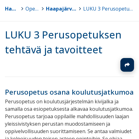
Haapajärvi
>
Opetussuunnitelmat
>
Haapajärven perusopetuksen opetussuunnitelma 2016, päivitetty 2022, 2025 sekä 2026
>
LUKU 3 Perusopetuksen tehtävä ja tavoitteet
LUKU 3 Perusopetuksen
tehtävä ja tavoitteet
Perusopetus osana koulutusjatkumoa
Perusopetus on koulutusjärjestelmän kivijalka ja
samalla osa esiopetuksesta alkavaa koulutusjatkumoa.
Perusopetus tarjoaa oppilaille mahdollisuuden laajan
yleissivistyksen perustan muodostamiseen ja
oppivelvollisuuden suorittamiseen. Se antaa valmiudet
ja kelpoisuuden toisen asteen opintoihin. Se ohjaa