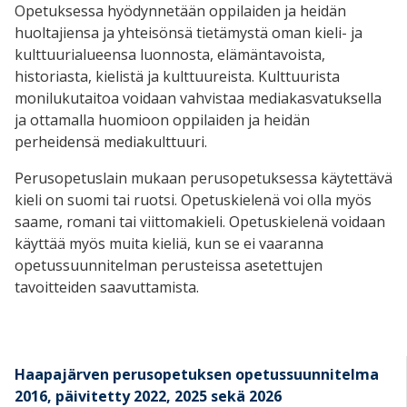
Opetuksessa hyödynnetään oppilaiden ja heidän
huoltajiensa ja yhteisönsä tietämystä oman kieli- ja
kulttuurialueensa luonnosta, elämäntavoista,
historiasta, kielistä ja kulttuureista.
Kulttuurista
monilukutaitoa
voidaan vahvistaa mediakasvatuksella
ja ottamalla huomioon oppilaiden ja heidän
perheidensä mediakulttuuri.
Perusopetuslain mukaan perusopetuksessa käytettävä
kieli on suomi tai ruotsi. Opetuskielenä voi olla myös
saame, romani tai viittomakieli. Opetuskielenä voidaan
käyttää myös
muita kieliä
, kun se ei vaaranna
opetussuunnitelman perusteissa asetettujen
tavoitteiden saavuttamista.
Haapajärven perusopetuksen opetussuunnitelma
2016, päivitetty 2022, 2025 sekä 2026