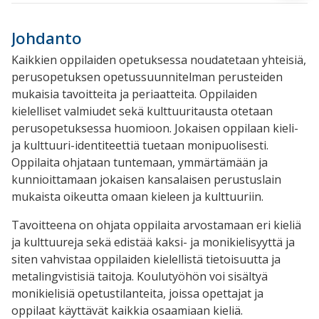
Johdanto
Kaikkien oppilaiden opetuksessa noudatetaan yhteisiä,
perusopetuksen opetussuunnitelman perusteiden
mukaisia tavoitteita ja periaatteita. Oppilaiden
kielelliset valmiudet sekä kulttuuritausta otetaan
perusopetuksessa huomioon. Jokaisen oppilaan kieli-
ja kulttuuri-identiteettiä tuetaan monipuolisesti.
Oppilaita ohjataan tuntemaan, ymmärtämään ja
kunnioittamaan jokaisen kansalaisen perustuslain
mukaista
oikeutta omaan kieleen ja kulttuuriin
.
Tavoitteena on ohjata oppilaita arvostamaan eri kieliä
ja kulttuureja sekä edistää
kaksi- ja monikielisyyttä
ja
siten vahvistaa oppilaiden kielellistä tietoisuutta ja
metalingvistisiä taitoja
. Koulutyöhön voi sisältyä
monikielisiä opetustilanteita, joissa opettajat ja
oppilaat käyttävät kaikkia osaamiaan kieliä.