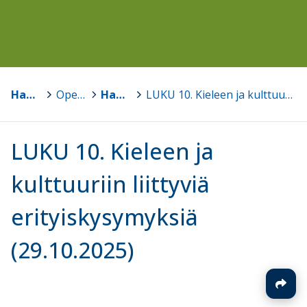
Haapajärvi
>
Opetussuunnitelmat
>
Haapajärven perusopetuksen opetussuunnitelma 2016, päivitetty 2022, 2025 sekä 2026
>
LUKU 10. Kieleen ja kulttuuriin liittyviä erityiskysymyksiä (29.10.2025)
LUKU 10. Kieleen ja
kulttuuriin liittyviä
erityiskysymyksiä
(29.10.2025)